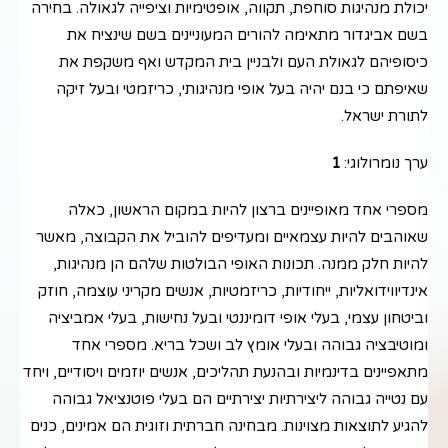
יכולת מנהיגות סוחפת, תקווה, אופטימיות וציפייה לגאולה. בחירה
בשם אביגדור מתאימה להורים המעוניינים בשם שינציח את
כיסופיהם לגאולת העם ולבניין בית המקדש ואף משקפת את
שאיפתם כי בנם יהיה בעל אופי מנהיגותי, כריזמטי ובעל זיקה
לתורת ישראל.
ערך נומרולוגי:
1
מספרי אחד מאופיינים ברצון להיות במקום הראשון, כאלה
שאוהבים להיות עצמאיים ומעדיפים להוביל את הקבוצה, מאשר
להיות חלק ממנה. תכונות האופי הבולטות שלהם הן מנהיגות,
אינדיווידואליות, ייחודיות, כריזמטיות, אנשים מקריני עוצמה, חוזק
וביטחון עצמי, בעלי אופי דומיננטי ובעל נחישות, בעלי אמביציה
ומוטיבציה גבוהה ובעלי אומץ לב ושכל בריא. מספרי אחד
מתאפיינים בדינמיות ובהנעת תהליכים, אנשים יוזמים ויסודיים, ויחד
עם נטייה גבוהה ליצירתיות יצירתיים הם בעלי פוטנציאל גבוהה
להגיע לתוצאות מצוינות. מבחינה חברתית וזוגית הם אמינים, כנים