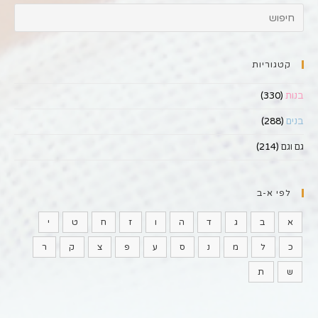
קטגוריות
בנות
(330)
בנים
(288)
גם וגם
(214)
לפי א-ב
א
ב
ג
ד
ה
ו
ז
ח
ט
י
כ
ל
מ
נ
ס
ע
פ
צ
ק
ר
ש
ת