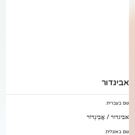
אביגדור
שם בעברית:
אביגדור / אֲבִיגְדוֹר
שם באנגלית: