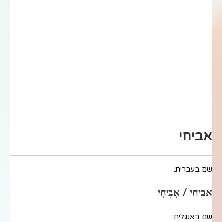
אביחי
שם בעברית:
אביחי / אָבִיחָי
שם באנגלית: