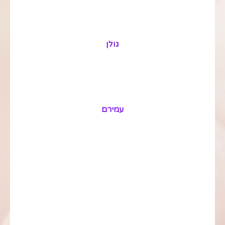
גולן
עמירם