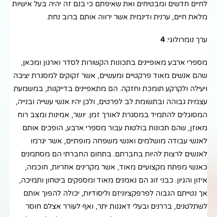
לחיים חדשים ומבטיחים ואת שאיפתם כי בנם זה יהיה בעל אישיות
מלאת חיים, ערנית ודינמית אשר ירווה אותם ברוב נחת.
ערך נומרולוגי:
4
מספרי ארבע מאופיינים בתכונות הקשורות לסדר וארגון ומכאן,
שהם אנשים מאוד פרקטיים ומעשיים, אשר זקוקים למסגרת יציבה
ויעילה ולקרקע תומכת וחזקה. הם מתאפיינים בדייקנות, במשמעת
עצמית גבוהה ובתשומת לב לפרטים, ולכן יהיו אנשי עשייה ובנייה,
המסוגלים להתמיד במסגרת לאורך זמן. יושר, אמינות ומצב רוח
מאוזן, שהם תכונות בולטות עבור מספרי ארבע, הופכים אותם
לאנשי עבודה מושלמים ואנשי משפחה מופתיים, אשר יגרמו
לאנשים לרצות להיות בחברתם. בתחום החברתי הם מסתמנים
כאנשי מפתח מקצועיים מאוד, אשר מקרינים אחריות, חוכמה,
איזון והגיון. כבני זוג הם נאמנים מאוד ומספקים ביטחון ותמיכה,
אך נטייתם הגבוה לפרפקציוניזם וליסודיות, יכולה להפוך אותם
לשתלטנים, בררנים ובעלי דאגנות יתר, ואף לעורר אצלם חוסר