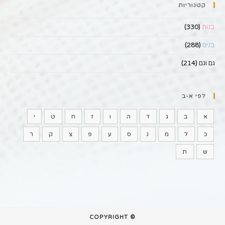
קטגוריות
בנות
(330)
בנים
(288)
גם וגם
(214)
לפי א-ב
א
ב
ג
ד
ה
ו
ז
ח
ט
י
כ
ל
מ
נ
ס
ע
פ
צ
ק
ר
ש
ת
© COPYRIGHT