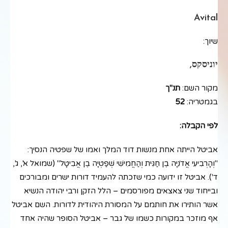
Avital
שיוך:
יוניסקס,
מקור השם:
תנ"ך
בגמטריה:
52
לפי הקבלה:
אביטל הייתה אחת מנשות דוד המלך ואמו של שפטיה הנסיך:
"וְהָרְבִיעִי אֲדֹנִיָּה בֶן חַגִּית וְהַחֲמִישִׁי שְׁפַטְיָה בֶן אֲבִיטָל" (שמואל א', ג',
ד'). אביטל זו ידועה כמי שזכתה להעמיד דורות ישרים ומבורכים
ובייחוד שני צאצאים מפורסמים – הלל הזקן ורבי יהודה הנשיא
אשר הותירו את חותמם על המסורת היהודית לדורות. השם אביטל
אף מוזכר במקורות כשמו של גבר – אביטל הסופר שהיה אחד