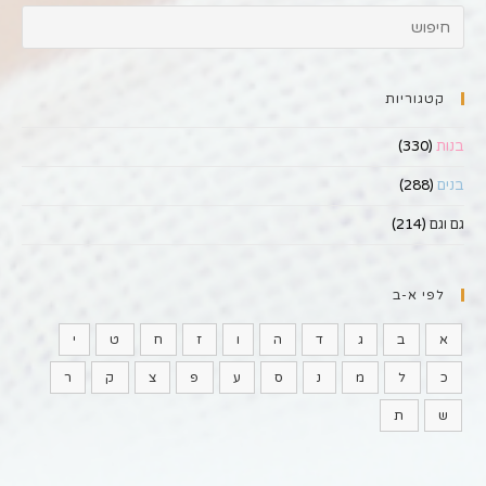
קטגוריות
בנות
(330)
בנים
(288)
גם וגם
(214)
לפי א-ב
א
ב
ג
ד
ה
ו
ז
ח
ט
י
כ
ל
מ
נ
ס
ע
פ
צ
ק
ר
ש
ת