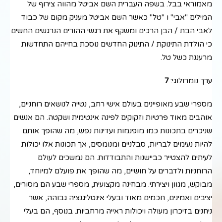
מאמוראי בבל. בשפה העברית השם אביטל מהווה צירוף של
המילים "אבי" ו "טל" כאשר השם אביטל מעניק מקום של כבוד
לאבי הבת / הבן הרכים ומשקף את רגשי ההורים הנרגשים החשים
כי הולדת התינוקת / התינוק החדשים נוסכת בחייהם התחדשות
מרעננת כשל טל.
ערך נומרולוגי:
7
מספרי שבע מאופיינים בעולם אישי רחב, נטייה לנושאים רוחניים,
אוהבים מאוד פרטיות וזקוקים לפינה אינטימית ושקטה. הם אנשים
שניכרים בתכונות כמו מופנמות ועדינות נפש, מה שהופך אותם
להיות נעימים לבריות, סבלניים ומנומסים, אך תכונות אלו יכולות
לעיתים להצטייר כביישנות והתבודדות. הם נמשכים לעולם
הרוחניות ולדברים על חושיים, מה שהופך את פועלם למיוחד,
מבוקש, מגוון ויצירתי. מבחינה מקצועית, מספרי שבע הם מסורים,
יציבים ואמינים, חכמים מאוד ובעלי אינטליגנציה גבוהה, אשר
ניחנים בזיכרון מעולה ויכולות ראייה מרחביות. בנוסף, הם בעלי