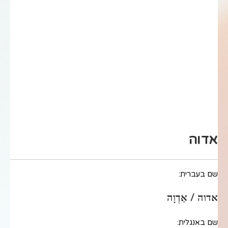
אדוה
שם בעברית:
אדוה / אַדְוָה
שם באנגלית: