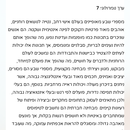
ערך נומרולוגי:
7
מספרי שבע מאופיינים בעולם אישי רחב, נטייה לנושאים רוחניים,
אוהבים מאוד פרטיות וזקוקים לפינה אינטימית ושקטה. הם אנשים
שניכרים בתכונות כמו מופנמות ועדינות נפש, מה שהופך אותם
להיות נעימים לבריות, סבלניים ומנומסים, אך תכונות אלו יכולות
לעיתים להצטייר כביישנות והתבודדות. הם נמשכים לעולם
הרוחניות ולדברים על חושיים, מה שהופך את פועלם למיוחד,
מבוקש, מגוון ויצירתי. מבחינה מקצועית, מספרי שבע הם מסורים,
יציבים ואמינים, חכמים מאוד ובעלי אינטליגנציה גבוהה, אשר
ניחנים בזיכרון מעולה ויכולות ראייה מרחביות. בנוסף, הם בעלי
יכולות תפיסה נדירות, פועלים לפי רגש ובעלי אינטואיציה גבוהה,
ולכן מתאימים לעסוק בתחומים מחקריים וביצירה ופיתוח של
רעיונות קיימים. מבחינה חברתית הם נחשבים לטיפוסים
שמתחברים באיטיות ולא חושפים רגשות בקלות, אך מונעים
מאהבה גדולה ומסוגלים להראות אכפתיות עמוקה, מה שעובד