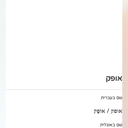
אופק
שם בעברית:
אופק / אוֹפֶק
שם באנגלית: