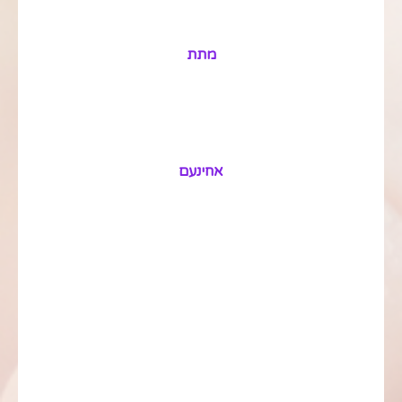
מתת
אחינעם