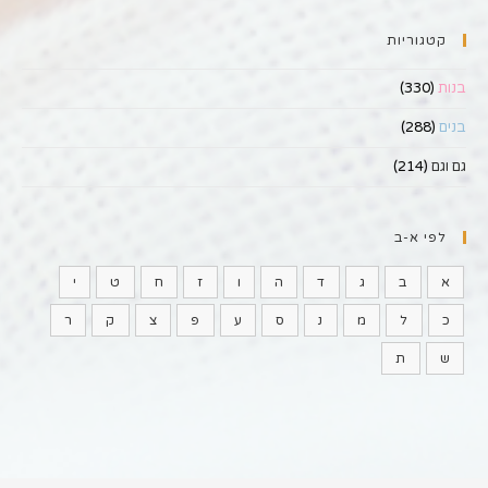
קטגוריות
בנות
(330)
בנים
(288)
גם וגם
(214)
לפי א-ב
א
ב
ג
ד
ה
ו
ז
ח
ט
י
כ
ל
מ
נ
ס
ע
פ
צ
ק
ר
ש
ת