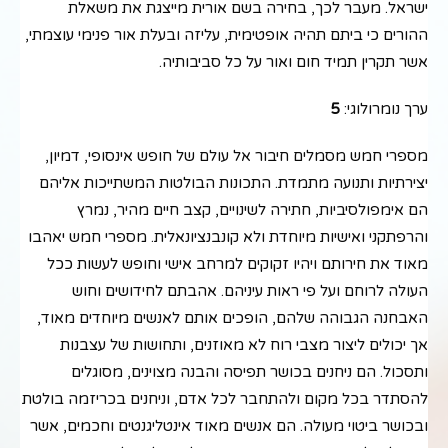
ישראל. מעבר לכך, בחירה בשם אורית מייצגת את משאלת
ההורים כי ביתם תהיה אופטימית, עליזה ובעלת אור פנימי עוצמתי,
אשר תקרין תמיד חום ואור על כל סביבותיה.
ערך נומרולוגי:
5
מספרי חמש מסמלים חיבור אל עולם של חופש אינסופי, דמיון,
יצירתיות ותנועה מתמדת. התכונות הבולטות המשתייכות אליהם
הם אימפולסיביות, חתירה לשינויים, קצב חיים מהיר, נמרץ
והרפתקני ואישיות מיוחדת ולא קונבנציונאלית. מספרי חמש יאהבו
מאוד את חירותם ויהיו זקוקים למרחב אישי וחופש לעשות ככל
העולה לרוחם ועל פי ראות עיניהם. אהבתם לחידושים וחוש
האבחנה הגבוהה שלהם, הופכים אותם לאנשים מיוחדים מאוד,
אך יכולים ליצור מצבי רוח לא מאוזנים, ותחושות של עצבנות
ותסכול. הם ניחנים בכושר תפיסה והבנה מצוינים, מסוגלים
להסתדר בכל מקום ולהתחבר לכל אדם, וניחנים בכריזמה בולטת
ובכושר ביטוי מעולה. הם אנשים מאוד אינטליגנטים וחכמים, אשר