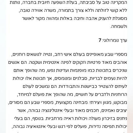
המקרינה טוב על סביבתה, בעלת השפעה חיובית בחברה, נותנת
ללא קושי לזולתה וללא צורך בתמורה, משרה אווירה טובה,
מסוגלת להעניק אהבה וחיבה באלות ומהווה מקור לאושר
ולשמחה.
ערך נומרולוגי:
7
מספרי שבע מאופיינים בעולם אישי רחב, נטייה לנושאים רוחניים,
אוהבים מאוד פרטיות וזקוקים לפינה אינטימית ושקטה. הם אנשים
שניכרים בתכונות כמו מופנמות ועדינות נפש, מה שהופך אותם
להיות נעימים לבריות, סבלניים ומנומסים, אך תכונות אלו יכולות
לעיתים להצטייר כביישנות והתבודדות. הם נמשכים לעולם
הרוחניות ולדברים על חושיים, מה שהופך את פועלם למיוחד,
מבוקש, מגוון ויצירתי. מבחינה מקצועית, מספרי שבע הם מסורים,
יציבים ואמינים, חכמים מאוד ובעלי אינטליגנציה גבוהה, אשר
ניחנים בזיכרון מעולה ויכולות ראייה מרחביות. בנוסף, הם בעלי
יכולות תפיסה נדירות, פועלים לפי רגש ובעלי אינטואיציה גבוהה,