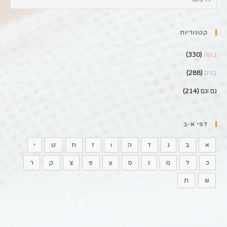
קטגוריות
בנות
(330)
בנים
(288)
גם וגם
(214)
לפי א-ב
א
ב
ג
ד
ה
ו
ז
ח
ט
י
כ
ל
מ
נ
ס
ע
פ
צ
ק
ר
ש
ת