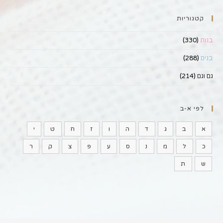
קטגוריות
בנות
(330)
בנים
(288)
גם וגם
(214)
לפי א-ב
א
ב
ג
ד
ה
ו
ז
ח
ט
י
כ
ל
מ
נ
ס
ע
פ
צ
ק
ר
ש
ת