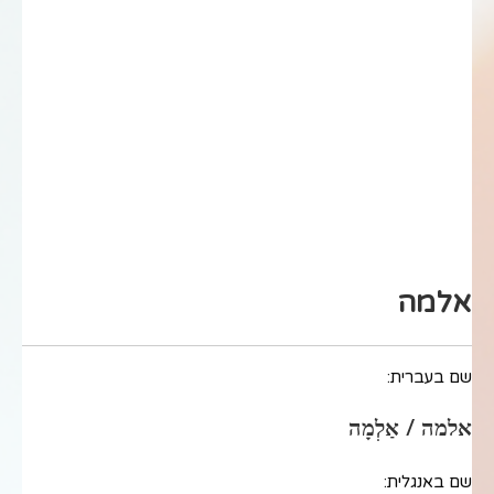
אלמה
שם בעברית:
אלמה / אַלְמָה
שם באנגלית: