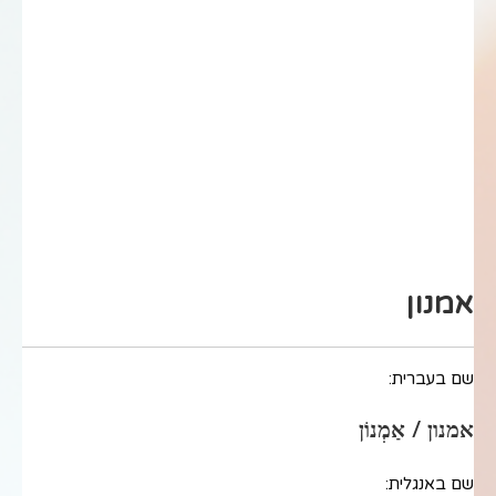
אמנון
שם בעברית:
אמנון / אַמְנוֹן
שם באנגלית: