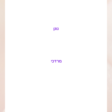
גונן
מרדכי