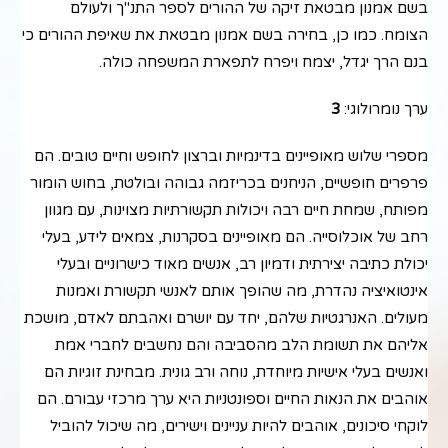
בשם אמנון מבטאת זיקה של ההורים לספר התנ"ך ולעולם
הצומח. כמו כן, בחירה בשם אמנון מבטאת את שאיפת ההורים כי
בנם הרך יגדל, יצמח ויפרח לתפארת המשפחה כולה.
ערך נומרולוגי:
3
מספרי שלוש מאופיינים בדינמיות וברצון לחופש וחיים טובים. הם
פרפרים חופשיים, הניחנים בכריזמה גבוהה ובולטת, בחוש הומור
מפותח, שמחת חיים רבה ויכולות תקשורתיות מצוינות, עם מגוון
רחב של אוכלוסייה. הם מאופיינים בסקרנות, צמאים לידע, בעלי
יכולת כתיבה יצירתית ודמיון רב, אנשים מאוד כישרוניים ובעלי
אינטואיציה נהדרת, מה שהופך אותם לאנשי תקשורת ואמנות
מעולים. האנרגטיות שלהם, יחד עם יושרם ואהבתם לאדם, מושכת
אליהם את תשומת הלב מהסביבה והם נחשבים לחברי אמת
ואנשים בעלי אישיות מיוחדת, נוחה ורב גונית. מבחינת זוגיות הם
אוהבים את הנאות החיים וספונטניות היא ערך מרכזי עבורם. הם
לוקחי סיכונים, אוהבים להיות עניינים וישירים, מה שיכול להוביל