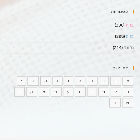
קטגוריות
בנות
(330)
בנים
(288)
גם וגם
(214)
לפי א-ב
א
ב
ג
ד
ה
ו
ז
ח
ט
י
כ
ל
מ
נ
ס
ע
פ
צ
ק
ר
ש
ת