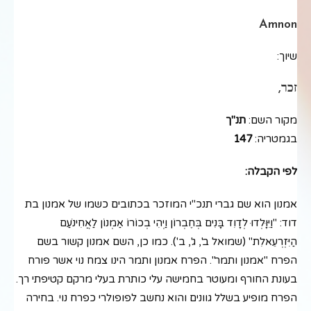
Amnon
שיוך:
זכר,
מקור השם:
תנ"ך
בגמטריה:
147
לפי הקבלה:
אמנון הוא שם גברי תנכ"י המוזכר בכתובים כשמו של אמנון בת
דוד: "וַיִּוָּלְדוּ לְדָוִד בָּנִים בְּחֶבְרוֹן וַיְהִי בְכוֹרוֹ אַמְנוֹן לַאֲחִינֹעַם
הַיִּזְרְעֵאלִת" (שמואל ב', ג', ב'). כמו כן, השם אמנון קשור בשם
הפרח "אמנון ותמר". הפרח אמנון ותמר הינו צמח נוי אשר פורח
בעונת החורף ומעוטר בחמישה עלי כותרת בעלי מרקם קטיפתי רך.
הפרח מופיע בשלל גוונים והוא נחשב לפופולרי כפרח נוי. בחירה