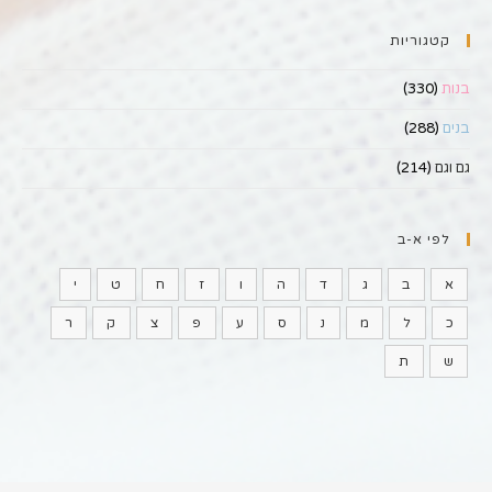
קטגוריות
בנות
(330)
בנים
(288)
גם וגם
(214)
לפי א-ב
א
ב
ג
ד
ה
ו
ז
ח
ט
י
כ
ל
מ
נ
ס
ע
פ
צ
ק
ר
ש
ת