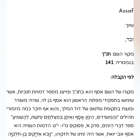
Assaf
שיוך:
זכר,
מקור השם:
תנ"ך
בגמטריה:
141
לפי הקבלה:
מקורו של השם אסף הוא בתנ"ך ומייצג מספר דמויות תנכיות, אשר
שימשו בתפקידי מפתח. הראשון הוא אסף בן לוי, שהיה משורר
ומנצח בתקופת שלטונו של דוד המלך, והוא אף חיבר כמה מזמורי
תהילים "וְהַמְשֹׁרְרִים, הֵימָן אָסָף וְאֵיתָן בִּמְצִלְתַּיִם נְחֹשֶׁת, לְהַשְׁמִיעַ"
ספר דברי הימים, פרק א', פסוקים ט"ו- י"ט. הדמות השנייה היא
אסף אבי יואח, אשר היה ימינו של חזקיהו, "וַיָּבֹא אֶלְיָקִים בֶּן-חִלְקִיָּה