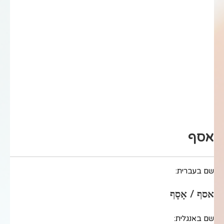
אסף
שם בעברית:
אסף / אָסָף
שם באנגלית: