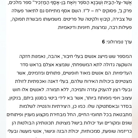
אֲשֶׁר-עַל-הַבַּיִת וְשֶׁבְנָא הַסֹּפֵר וְיוֹאָח בֶּן-אָסָף הַמַּזְכִּיר" ספר מלכים,
פרק ב', פסוקים י"ח – ל"ז. השם אסף מתייחס גם לתיאור פעולה
של צבירה, קיבוץ ולקיטה של פריטים. משמעותו מבשרת תפוקה,
פעילות רבה, נמרצות, חיוניות ודינאמיות.
ערך נומרולוגי:
6
המספר שש מייצג אנשים בעלי חיבור, אהבה, נאמנות חזקה
והשקעה גדולה לתא המשפחתי, שנמצא אצלם בראש סדר
העדיפויות. הם אנשים מאוד חופשיים, פתוחים ומזמינים, אשר
מצטיינים ביכולות האירוח שלהם, בעלי דאגה ואכפתיות לזולת
ובעלי רצון להעניק עזרה ותמיכה, ללא תמורה. לאנשים אלו חוש
עיצוב ויופי מפותח ביותר, אשר בא לידי ביטוי בסגנון ביתם, בניקיון,
בסדר ובאסתטיקה שלו. כמו כן, היצירתיות והנטייה לשלמות
מתבטאת בכל תחומי החיים, החל מבחירת מקצוע מעניין ופיתוחים
שונים ומקוריים ועד יכולות בישול מצוינות. תכונותיהן הבולטות הן
כריזמה שופעת, סמכותיות, יכולת הבנה וגישור, אנשי מעשה ובעלי