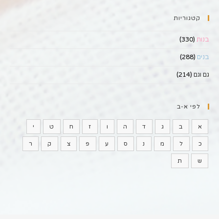
קטגוריות
בנות
(330)
בנים
(288)
גם וגם
(214)
לפי א-ב
א
ב
ג
ד
ה
ו
ז
ח
ט
י
כ
ל
מ
נ
ס
ע
פ
צ
ק
ר
ש
ת