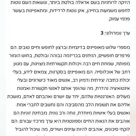
הזיקה לרוחניות בשם אראלה בולטת ביותר, ונושאות השם נוטות
לחפש משמעות בחייהן, אינן נוטות לרדידות, ומתאפיינות בעושר
פנימי עמוק.
ערך נומרולוגי:
3
מספרי שלוש מאופיינים בדינמיות וברצון לחופש וחיים טובים. הם
פרפרים חופשיים, הניחנים בכריזמה גבוהה ובולטת, בחוש הומור
מפותח, שמחת חיים רבה ויכולות תקשורתיות מצוינות, עם מגוון
רחב של אוכלוסייה. הם מאופיינים בסקרנות, צמאים לידע, בעלי
יכולת כתיבה יצירתית ודמיון רב, אנשים מאוד כישרוניים ובעלי
אינטואיציה נהדרת, מה שהופך אותם לאנשי תקשורת ואמנות
מעולים. האנרגטיות שלהם, יחד עם יושרם ואהבתם לאדם, מושכת
אליהם את תשומת הלב מהסביבה והם נחשבים לחברי אמת
ואנשים בעלי אישיות מיוחדת, נוחה ורב גונית. מבחינת זוגיות הם
אוהבים את הנאות החיים וספונטניות היא ערך מרכזי עבורם. הם
לוקחי סיכונים, אוהבים להיות עניינים וישירים, מה שיכול להוביל