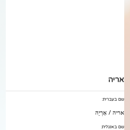
אריה
שם בעברית:
אריה / אַרְיֵה
שם באנגלית: