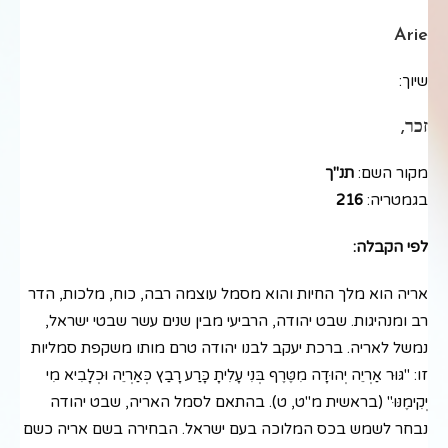
Arie
שיוך:
זכר,
מקור השם:
תנ"ך
בגמטריה:
216
לפי הקבלה:
אריה הוא מלך החיות והוא מסמל עוצמה רבה, כוח, מלכות, הדר
רב ומנהיגות. שבט יהודה, הרביעי מבין שנים עשר שבטי ישראל,
נמשל לאריה. ברכת יעקב לבנו יהודה טרם מותו משקפת סמליות
זו: "גּוּר אַרְיֵה יְהוּדָה מִטֶּרֶף בְּנִי עָלִיתָ כָּרַע רָבַץ כְּאַרְיֵה וּכְלָבִיא מִי
יְקִימֶנּוּ" (בראשית מ"ט, ט). בהתאם לסמל האריה, שבט יהודה
נבחר לשמש בכס המלוכה בעם ישראל. הבחירה בשם אריה כשם