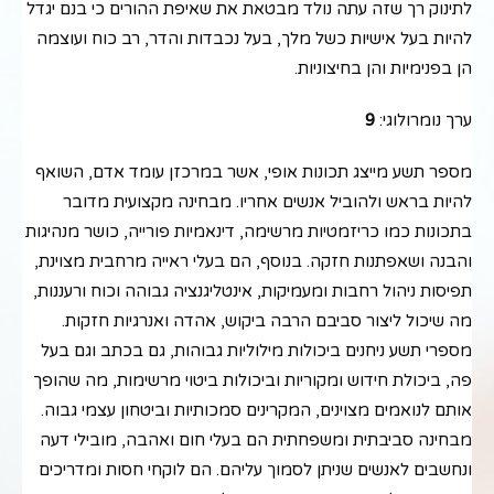
לתינוק רך שזה עתה נולד מבטאת את שאיפת ההורים כי בנם יגדל
להיות בעל אישיות כשל מלך, בעל נכבדות והדר, רב כוח ועוצמה
הן בפנימיות והן בחיצוניות.
ערך נומרולוגי:
9
מספר תשע מייצג תכונות אופי, אשר במרכזן עומד אדם, השואף
להיות בראש ולהוביל אנשים אחריו. מבחינה מקצועית מדובר
בתכונות כמו כריזמטיות מרשימה, דינאמיות פורייה, כושר מנהיגות
והבנה ושאפתנות חזקה. בנוסף, הם בעלי ראייה מרחבית מצוינת,
תפיסות ניהול רחבות ומעמיקות, אינטליגנציה גבוהה וכוח ורעננות,
מה שיכול ליצור סביבם הרבה ביקוש, אהדה ואנרגיות חזקות.
מספרי תשע ניחנים ביכולות מילוליות גבוהות, גם בכתב וגם בעל
פה, ביכולת חידוש ומקוריות וביכולות ביטוי מרשימות, מה שהופך
אותם לנואמים מצוינים, המקרינים סמכותיות וביטחון עצמי גבוה.
מבחינה סביבתית ומשפחתית הם בעלי חום ואהבה, מובילי דעה
ונחשבים לאנשים שניתן לסמוך עליהם. הם לוקחי חסות ומדריכים