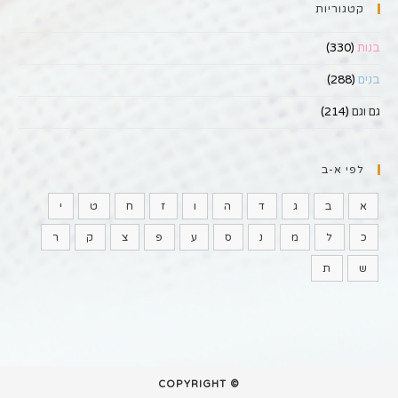
קטגוריות
בנות
(330)
בנים
(288)
גם וגם
(214)
לפי א-ב
א
ב
ג
ד
ה
ו
ז
ח
ט
י
כ
ל
מ
נ
ס
ע
פ
צ
ק
ר
ש
ת
© COPYRIGHT