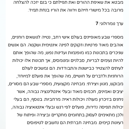
מבטא את שאיפת ההורים ואת תפילתם כי בנם יזכה להצלחה
מרובה בכל מישורי חייהם וירווה את הוריו בנחת תמיד.
ערך נומרולוגי:
7
מספרי שבע מאופיינים בעולם אישי רחב, נטייה לנושאים רוחניים,
אוהבים מאוד פרטיות וזקוקים לפינה אינטימית ושקטה. הם אנשים
שניכרים בתכונות כמו מופנמות ועדינות נפש, מה שהופך אותם
להיות נעימים לבריות, סבלניים ומנומסים, אך תכונות אלו יכולות
לעיתים להצטייר כביישנות והתבודדות. הם נמשכים לעולם
הרוחניות ולדברים על חושיים, מה שהופך את פועלם למיוחד,
מבוקש, מגוון ויצירתי. מבחינה מקצועית, מספרי שבע הם מסורים,
יציבים ואמינים, חכמים מאוד ובעלי אינטליגנציה גבוהה, אשר
ניחנים בזיכרון מעולה ויכולות ראייה מרחביות. בנוסף, הם בעלי
יכולות תפיסה נדירות, פועלים לפי רגש ובעלי אינטואיציה גבוהה,
ולכן מתאימים לעסוק בתחומים מחקריים וביצירה ופיתוח של
רעיונות קיימים. מבחינה חברתית הם נחשבים לטיפוסים