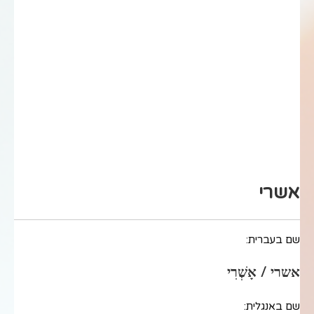
אשרי
שם בעברית:
אשרי / אָשְׁרִי
שם באנגלית: