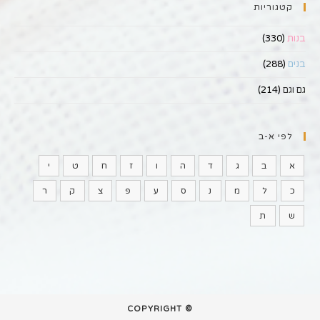
קטגוריות
בנות
(330)
בנים
(288)
גם וגם
(214)
לפי א-ב
א
ב
ג
ד
ה
ו
ז
ח
ט
י
כ
ל
מ
נ
ס
ע
פ
צ
ק
ר
ש
ת
© COPYRIGHT