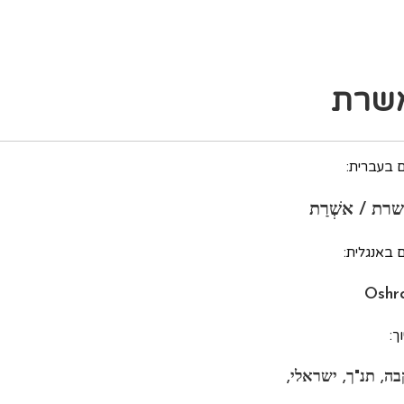
שרת
 בעברית:
רת / אשְׁרַת
 באנגלית:
Oshr
ך:
בה, תנ"ך, ישראלי,