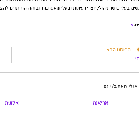
שים בעלי כושר ניהולי, יוצרי רעיונות ובעלי שאפתנות גבוהה החותרים ל
ות
:
א
וא
הפוסט הבא
מרים
י
פים
אולי תאהב/י גם
אריאנה
אלונית