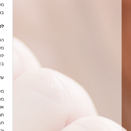
מק
בג
לפ
הש
מש
לת
בא
ערך
מס
ממנ
או
תהל
חב
ור