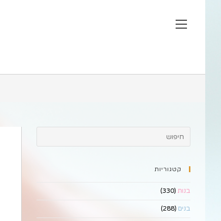
Ski
t
View
conten
website
Menu
קטגוריות
בנות
(330)
בנים
(288)