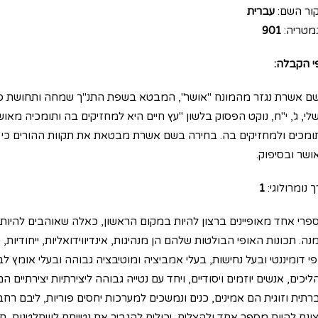
ור השם:
עברית
מטריה:
901
י הקבלה:
ם אשרת נגזר מהמונח "אושר", המבטא בשפת התנ"ך שמחה ותחושת סיפ
לי, ג', י"ח, נוקט הפסוק בלשון "עץ חיים היא למחזיקים בה ותומכיה 
ומכים ולמחזיקים בה. בחירה בשם אשרת מבטאת את תקוות ההורים כי ב
ושר ובסיפוק.
 נומרולוגי:
1
פרי אחד מאופיינים ברצון להיות במקום הראשון, כאלה שאוהבים להיות
ה. תכונות האופי הבולטות שלהם הן מנהיגות, אינדיווידואליות, ייחודיות, 
פי דומיננטי ובעל נחישות, בעלי אמביציה ומוטיבציה גבוהה ובעלי אומץ ל
יכים, אנשים יוזמים ויסודיים, ויחד עם נטייה גבוהה ליצירתיות יצירתיים 
רתית וזוגית הם אמינים, כנים ונמשכים למערכות יחסים פוריות, ליבם רח
צונם להיות מספר אחד ולהצליח, יכולים להגביר את נטייתם לשתלטנות, חו