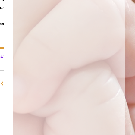
אנ
תגי
לקר
מא
את
נוס