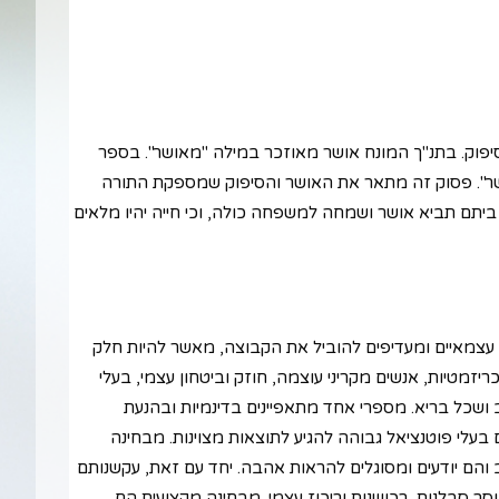
וק. בתנ"ך המונח אושר מאוזכר במילה "מאושר". בספר
מאושר". פסוק זה מתאר את האושר והסיפוק שמספקת התורה
יתם תביא אושר ושמחה למשפחה כולה, וכי חייה יהיו מלאים
 עצמאיים ומעדיפים להוביל את הקבוצה, מאשר להיות חלק
כריזמטיות, אנשים מקריני עוצמה, חוזק וביטחון עצמי, בעלי
ב ושכל בריא. מספרי אחד מתאפיינים בדינמיות ובהנעת
הם בעלי פוטנציאל גבוהה להגיע לתוצאות מצוינות. מבחינה
ב והם יודעים ומסוגלים להראות אהבה. יחד עם זאת, עקשנותם
סר סבלנות, רכושנות וריכוז עצמי. מבחינה מקצועית הם