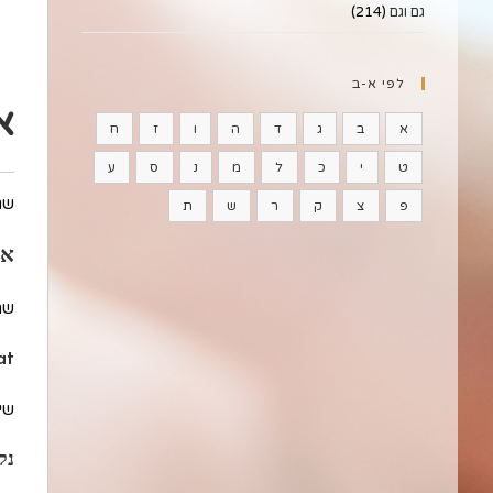
גם וגם
(214)
לפי א-ב
א
א
ב
ג
ד
ה
ו
ז
ח
ט
י
כ
ל
מ
נ
ס
ע
שם
פ
צ
ק
ר
ש
ת
אש
שם
at
שיו
נק