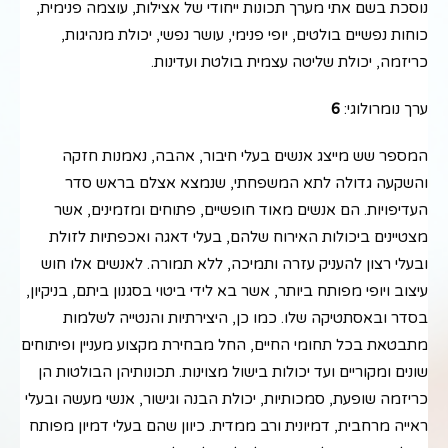
נוסכת בשם אתי מערך תכונות ייחודי של אצילות, עוצמה פנימית,
כוחות נפשיים בולטים, יופי פנימי, עושר נפשי, יכולת מנהיגות,
כריזמה, יכולת שליטה עצמית בולטת ועדינות.
ערך נומרולוגי:
6
המספר שש מייצג אנשים בעלי חיבור, אהבה, נאמנות חזקה
והשקעה גדולה לתא המשפחתי, שנמצא אצלם בראש סדר
העדיפויות. הם אנשים מאוד חופשיים, פתוחים ומזמינים, אשר
מצטיינים ביכולות האירוח שלהם, בעלי דאגה ואכפתיות לזולת
ובעלי רצון להעניק עזרה ותמיכה, ללא תמורה. לאנשים אלו חוש
עיצוב ויופי מפותח ביותר, אשר בא לידי ביטוי בסגנון ביתם, בניקיון,
בסדר ובאסתטיקה שלו. כמו כן, היצירתיות והנטייה לשלמות
מתבטאת בכל תחומי החיים, החל מבחירת מקצוע מעניין ופיתוחים
שונים ומקוריים ועד יכולות בישול מצוינות. תכונותיהן הבולטות הן
כריזמה שופעת, סמכותיות, יכולת הבנה וגישור, אנשי מעשה ובעלי
ראייה מרחבית, דמיונית ורב ממדית. כיוון שהם בעלי דמיון מפותח