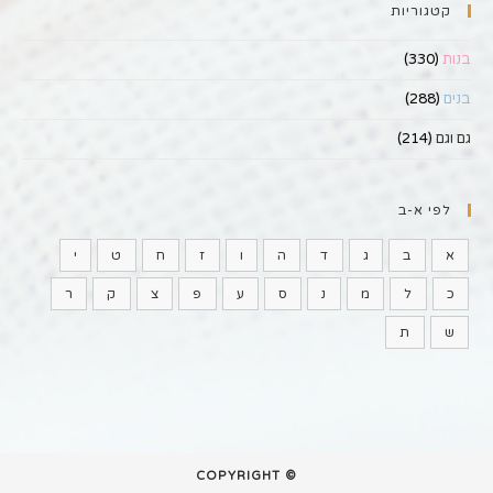
קטגוריות
בנות
(330)
בנים
(288)
גם וגם
(214)
לפי א-ב
א
ב
ג
ד
ה
ו
ז
ח
ט
י
כ
ל
מ
נ
ס
ע
פ
צ
ק
ר
ש
ת
© COPYRIGHT