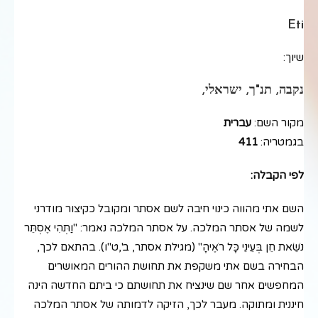
Eti
שיוך:
נקבה, תנ"ך, ישראלי,
מקור השם:
עברית
בגמטריה:
411
לפי הקבלה:
השם אתי מהווה כינוי חיבה לשם אסתר ומקובל כקיצור מודרני
לשמה של אסתר המלכה. על אסתר המלכה נאמר: "וַתְּהִי אֶסְתֵּר
נֹשֵׂאת חֵן בְּעֵינֵי כָּל רֹאֶיהָ" (מגילת אסתר, ב',ט"ו). בהתאם לכך,
הבחירה בשם אתי משקפת את תחושת ההורים המאושרים
המחפשים אחר שם שינציח את תחושתם כי ביתם החדשה הינה
חיננית ומתוקה. מעבר לכך, הזיקה לדמותה של אסתר המלכה