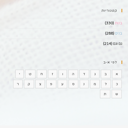
קטגוריות
בנות
(330)
בנים
(288)
גם וגם
(214)
לפי א-ב
א
ב
ג
ד
ה
ו
ז
ח
ט
י
כ
ל
מ
נ
ס
ע
פ
צ
ק
ר
ש
ת