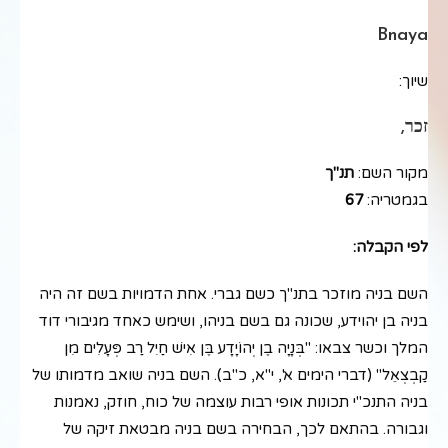
Bnaya
שיוך:
זכר,
מקור השם:
תנ"ך
בגמטריה:
67
לפי הקבלה:
השם בניה מוזכר בתנ"ך כשם גברי. אחת הדמויות בשם זה היה
בניה בן יהוידע, שכונה גם בשם בניהו, ושימש כאחד מגיבורי דוד
המלך וכשר צבאו: "בְּנָיָה בֶן יְהוֹיָדָע בֶּן אִישׁ חַיִל רַב פְּעָלִים מִן
קַבְצְאֵל" (דברי הימים א', י"א, כ"ב). השם בניה שואב מדמותו של
בניה התנכ"י תכונות אופי רבות עוצמה של כוח, חוזק, נאמנות
וגבורה. בהתאם לכך, הבחירה בשם בניה מבטאת זיקה של