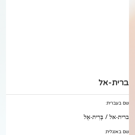
ברית-אל
שם בעברית:
ברית-אל / בְּרִית-אֵל
שם באנגלית: