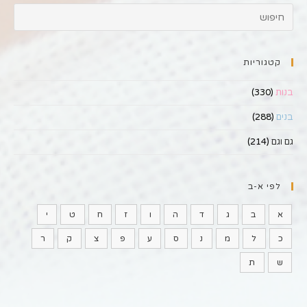
קטגוריות
בנות
(330)
בנים
(288)
גם וגם
(214)
לפי א-ב
א
ב
ג
ד
ה
ו
ז
ח
ט
י
כ
ל
מ
נ
ס
ע
פ
צ
ק
ר
ש
ת