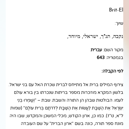
Brit-El
שיוך:
נקבה, תנ"ך, ישראלי, מיוחד,
מקור השם:
עברית
בגמטריה:
643
לפי הקבלה:
צירוף המילים ברית אל מתייחס לברית שכרת האל עם בני ישראל.
בלשון המקרא מוזכרות מספר בריתות שנכרתו בין בורא עולם
לעמו. הבולטות שבהן הן התורה והשבת. שבת – "וְשָׁמְרוּ בְנֵי
יִשְׂרָאֵל אֶת הַשַּׁבָּת לַעֲשׂוֹת אֶת הַשַּׁבָּת לְדֹרֹתָם בְּרִית עוֹלָם" (שמות
ל"א, ט"ז). כמו כן, ארון הקודש, מכלי המשכן והמקדש, שבו היה
מונח ספר תורה, כונה בשם "ארון הברית" על שם העובדה