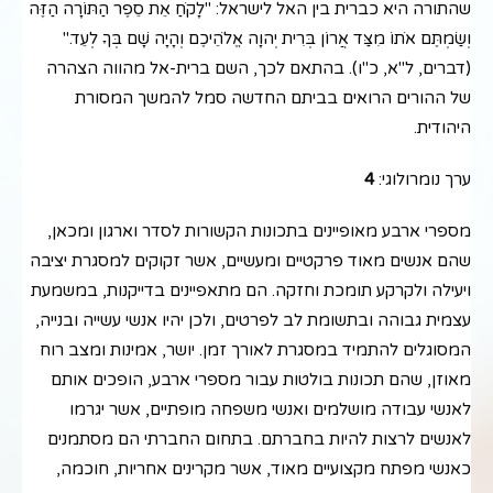
שהתורה היא כברית בין האל לישראל: "לָקֹחַ אֵת סֵפֶר הַתּוֹרָה הַזֶּה
וְשַׂמְתֶּם אֹתוֹ מִצַּד אֲרוֹן בְּרִית יְהוָה אֱלֹהֵיכֶם וְהָיָה שָׁם בְּךָ לְעֵד."
(דברים, ל"א, כ"ו). בהתאם לכך, השם ברית-אל מהווה הצהרה
של ההורים הרואים בביתם החדשה סמל להמשך המסורת
היהודית.
ערך נומרולוגי:
4
מספרי ארבע מאופיינים בתכונות הקשורות לסדר וארגון ומכאן,
שהם אנשים מאוד פרקטיים ומעשיים, אשר זקוקים למסגרת יציבה
ויעילה ולקרקע תומכת וחזקה. הם מתאפיינים בדייקנות, במשמעת
עצמית גבוהה ובתשומת לב לפרטים, ולכן יהיו אנשי עשייה ובנייה,
המסוגלים להתמיד במסגרת לאורך זמן. יושר, אמינות ומצב רוח
מאוזן, שהם תכונות בולטות עבור מספרי ארבע, הופכים אותם
לאנשי עבודה מושלמים ואנשי משפחה מופתיים, אשר יגרמו
לאנשים לרצות להיות בחברתם. בתחום החברתי הם מסתמנים
כאנשי מפתח מקצועיים מאוד, אשר מקרינים אחריות, חוכמה,