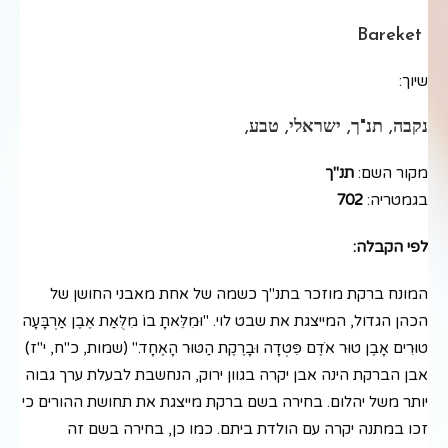
Bareket
שיוך:
נקבה, תנ"ך, ישראלי, טבע,
מקור השם:
תנ"ך
בגמטריה:
702
לפי הקבלה:
המונח ברקת מוזכר בתנ"ך כשמה של אחת מאבני החושן של
הכהן הגדול, המייצגת את שבט לוי. "וּמִלֵּאתָ בוֹ מִלֻּאַת אֶבֶן אַרְבָּעָה
טוּרִים אָבֶן טוּר אֹדֶם פִּטְדָה וּבָרֶקֶת הַטּוּר הָאֶחָד." (שמות, כ"ח, י"ז)
אבן הברקת הינה אבן יקרה בגוון ירוק, הנחשבת לבעלת ערך גבוה
יותר משל יהלום. בחירה בשם ברקת מייצגת את תחושת ההורים כי
זכו במתנה יקרה עם הולדת ביתם. כמו כן, בחירה בשם זה