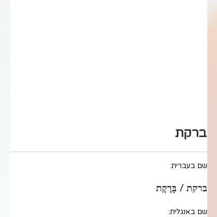
ברקת
שם בעברית:
ברקת / בָּרֶקֶת
שם באנגלית: