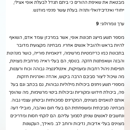
מבטאת את שאיפת ההורים כי ביתם תגדל לבעלת אופי אצילי,
ייחודי ואינדיבידואלי ותהיה בעלת עושר פנימי מודגש.
ערך נומרולוגי:
9
מספר תשע מייצג תכונות אופי, אשר במרכזן עומד אדם, השואף
להיות בראש ולהוביל אנשים אחריו. מבחינה מקצועית מדובר
בתכונות כמו כריזמטיות מרשימה, דינאמיות פורייה, כושר מנהיגות
והבנה ושאפתנות חזקה. בנוסף, הם בעלי ראייה מרחבית מצוינת,
תפיסות ניהול רחבות ומעמיקות, אינטליגנציה גבוהה וכוח ורעננות,
מה שיכול ליצור סביבם הרבה ביקוש, אהדה ואנרגיות חזקות.
מספרי תשע ניחנים ביכולות מילוליות גבוהות, גם בכתב וגם בעל
פה, ביכולת חידוש ומקוריות וביכולות ביטוי מרשימות, מה שהופך
אותם לנואמים מצוינים, המקרינים סמכותיות וביטחון עצמי גבוה.
מבחינה סביבתית ומשפחתית הם בעלי חום ואהבה, מובילי דעה
ונחשבים לאנשים שניתן לסמוך עליהם. הם לוקחי חסות ומדריכים
מצוינים בעלי אדיבות, נדיבות ורוחב לב. מאידך, העקשנות