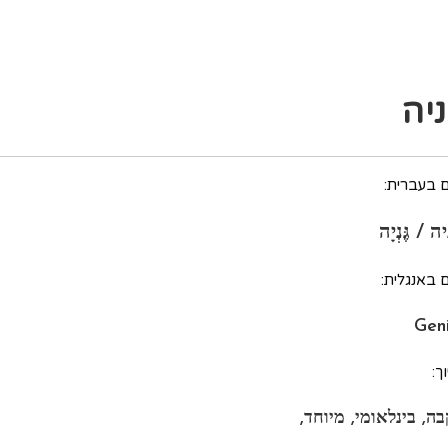
ניה
 בעברית:
ה / גֶּנְיָה
 באנגלית:
Gen
ך:
בה, בינלאומי, מיוחד,