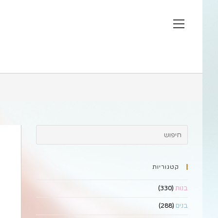
Ski
t
View
conten
website
Menu
קטגוריות
בנות
(330)
בנים
(288)