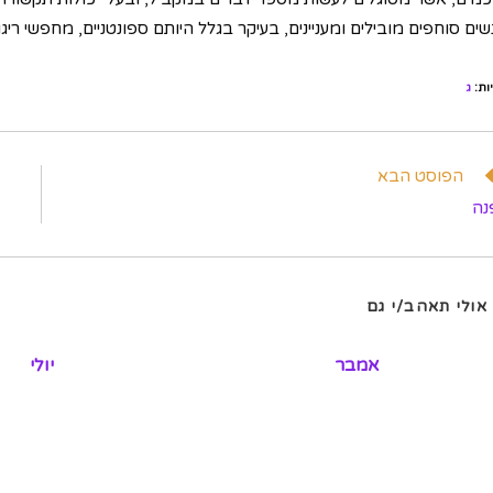
ים סוחפים מובילים ומעניינים, בעיקר בגלל היותם ספונטניים, מחפשי ריגו
ות
:
ג
וא
הפוסט הבא
מרים
נה
פים
אולי תאהב/י גם
אמבר
יולי