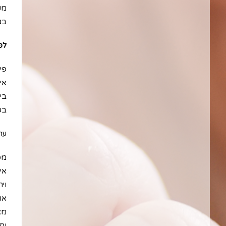
מק
בג
לפ
פיר
אי
בית
בש
ערך
מס
אי
וי
או
מצ
וח