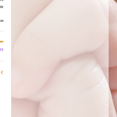
אנש
תגי
לקר
מא
גפ
נוס