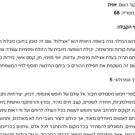
ור השם:
יוונית
מטריה:
68
י הקבלה:
וש המילה גניה בשפה היוונית הוא "אצילות". שם זה טומן בחובו מכלול תכ
שיות קורנת ומרשימה, יכולת השפעה חיובית על הזולת ופנימיות עשירה 
ם תהיה בעלת אצילות פנימית, עדינות, יופי פנימי, חן, קסם אישי, מידות 
ם זה משקפת את תפילת ההורים כי ביתם החדשה תוסיף לחיי המשפחה כו
 נומרולוגי:
5
פרי חמש מסמלים חיבור אל עולם של חופש אינסופי, דמיון, יצירתיות ו
מפולסיביות, חתירה לשינויים, קצב חיים מהיר, נמרץ והרפתקני ואישיות מ
היו זקוקים למרחב אישי וחופש לעשות ככל העולה לרוחם ועל פי ראות ע
תם לאנשים מיוחדים מאוד, אך יכולים ליצור מצבי רוח לא מאוזנים, ותחו
וינים, מסוגלים להסתדר בכל מקום ולהתחבר לכל אדם, וניחנים בכריזמה 
כמים, אשר מסוגלים לעשות מספר דברים במקביל, ובעלי יכולות תקשורתיו