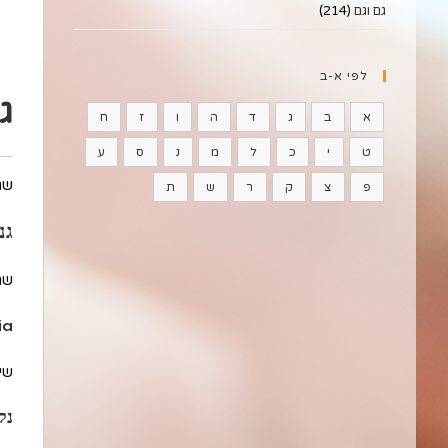
גם וגם
(214)
לפי א-ב
ג
א
ב
ג
ד
ה
ו
ז
ח
ט
י
כ
ל
מ
נ
ס
ע
שם
פ
צ
ק
ר
ש
ת
גני
שם
ia
שיו
נק