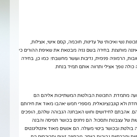
ונות נשי ואיכותי של עדינות, חוכמה, קסם אישי, אצילות,
שאיננה מוחצנת. בחירה בשם גניה מבטאת את שאיפת ההורים כי
טובות, הרמוניה פנימית, נדיבות ועושר מחשבתי. כמו כן, בחירה
לה נופך אצילי ותרווה אותם תמיד בנחת.
תנועה מתמדת. התכונות הבולטות המשתייכות אליהם הם
יוחדת ולא קונבנציונאלית. מספרי חמש יאהבו מאוד את חירותם
יניהם. אהבתם לחידושים וחוש האבחנה הגבוהה שלהם, הופכים
שות של עצבנות ותסכול. הם ניחנים בכושר תפיסה והבנה
בולטת ובכושר ביטוי מעולה. הם אנשים מאוד אינטליגנטים
ת וחברתיות גבוהות ביותר. מבחינה זוגית וסביבתית הם