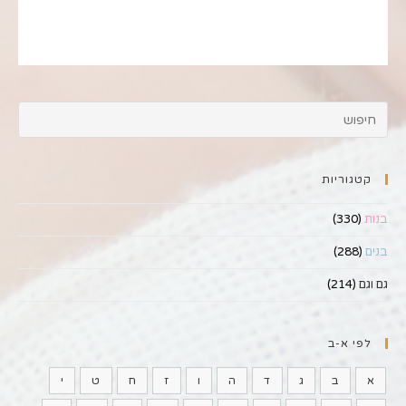
קטגוריות
בנות
(330)
בנים
(288)
גם וגם
(214)
לפי א-ב
א
ב
ג
ד
ה
ו
ז
ח
ט
י