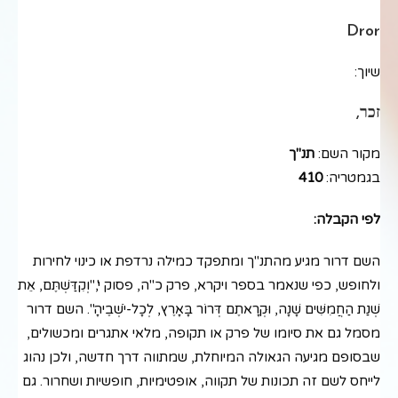
Dror
שיוך:
זכר,
מקור השם:
תנ"ך
בגמטריה:
410
לפי הקבלה:
השם דרור מגיע מהתנ"ך ומתפקד כמילה נרדפת או כינוי לחירות
ולחופש, כפי שנאמר בספר ויקרא, פרק כ"ה, פסוק י',"וְקִדַּשְׁתֶּם, אֵת
שְׁנַת הַחֲמִשִּׁים שָׁנָה, וּקְרָאתֶם דְּרוֹר בָּאָרֶץ, לְכָל-יֹשְׁבֶיהָ". השם דרור
מסמל גם את סיומו של פרק או תקופה, מלאי אתגרים ומכשולים,
שבסופם מגיעה הגאולה המיוחלת, שמתווה דרך חדשה, ולכן נהוג
לייחס לשם זה תכונות של תקווה, אופטימיות, חופשיות ושחרור. גם