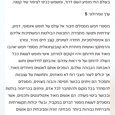
בעולם החי מופיע השם דרור, ומשמש ככינוי לציפור שיר קטנה.
ערך נומרולוגי:
5
מספרי חמש מסמלים חיבור אל עולם של חופש אינסופי, דמיון,
יצירתיות ותנועה מתמדת. התכונות הבולטות המשתייכות אליהם
הם אימפולסיביות, חתירה לשינויים, קצב חיים מהיר, נמרץ
והרפתקני ואישיות מיוחדת ולא קונבנציונאלית. מספרי חמש יאהבו
מאוד את חירותם ויהיו זקוקים למרחב אישי וחופש לעשות ככל
העולה לרוחם ועל פי ראות עיניהם. אהבתם לחידושים וחוש
האבחנה הגבוהה שלהם, הופכים אותם לאנשים מיוחדים מאוד,
אך יכולים ליצור מצבי רוח לא מאוזנים, ותחושות של עצבנות
ותסכול. הם ניחנים בכושר תפיסה והבנה מצוינים, מסוגלים
להסתדר בכל מקום ולהתחבר לכל אדם, וניחנים בכריזמה בולטת
ובכושר ביטוי מעולה. הם אנשים מאוד אינטליגנטים וחכמים, אשר
מסוגלים לעשות מספר דברים במקביל, ובעלי יכולות תקשורתיות
וחברתיות גבוהות ביותר. מבחינה זוגית וסביבתית הם אנשים