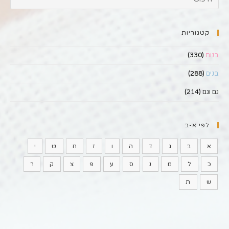
קטגוריות
בנות
(330)
בנים
(288)
גם וגם
(214)
לפי א-ב
א
ב
ג
ד
ה
ו
ז
ח
ט
י
כ
ל
מ
נ
ס
ע
פ
צ
ק
ר
ש
ת