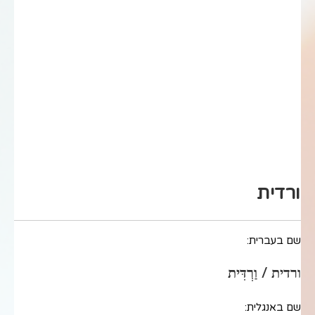
ורדית
שם בעברית:
ורדית / וַרְדִּית
שם באנגלית: