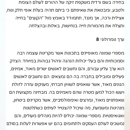
בחירה בשם ורדית משקפת זיקה של ההורים לעולם הצומח
ולטבע, ומבטאת את שאיפתם כי ביתם תהיה בעלת אופי חלק ונוח,
אצילית ורכה, אך מנגד, תתמודד באומץ מול "הקוצים" בחייה
ותצלח את מהמורות חייה בנחישות, באלות ובהצלחה.
ערך נומרולוגי:
8
מספרי שמונה מאופיינים בתכונות אשר מקרינות עוצמה רבה
וסמכותיות והם בעלי יכולות הנהגה וניהול גבוהות במיוחד. הצדק
הוא ערך עליון עבורם, והם נחשבים לאנשים ישרים מאוד, אמינים,
פעילים ומובילים בחברה בה הם נמצאים. הם נחשבים לאנשים
הגונים מאוד, אשר שואפים לשוויון חברתי, מעניקים עזרה לזולת
ויעשו הכול למען מטרה שהם מאמינים בה. מבחינה מקצועית הם
שאפתניים מאוד, נמרצים ואימפולסיביים, אשר מקרינים ביטחון,
מנהיגות ומשמעת, מה שיכול להצטייר לעיתים כשתלטנות
ואגואיסטיות. מספרי שמונה יכולים להיות מנהלים מעולים, והם
נמשכים לעולם העסקים ולתחומים בהם יש אפשרות לעלות בסולם