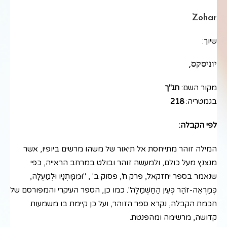
Zohar
שיוך:
יוניסקס,
מקור השם:
תנ"ך
בגמטריה:
218
לפי הקבלה:
המילה זוהר מתייחסת אל תיאור של משהו מרשים ביופיו, אשר
מנצנץ מעל כולם, ולמעשה זוהר ובולט במרחב הראייה, כפי
שנאמר בספר יחזקאל, פרק ח', פסוק ב' , "וּמִמָּתְנָיו וּלְמַעְלָה,
כְּמַרְאֵה-זֹהַר כְּעֵין הַחַשְׁמַלָה". כמו כן, הספר העיקרי והמפורסם של
חכמת הקבלה, נקרא ספר הזוהר, ועל כן קיימת בו משמעות
קדושה, מרשימה ומהפנטת.