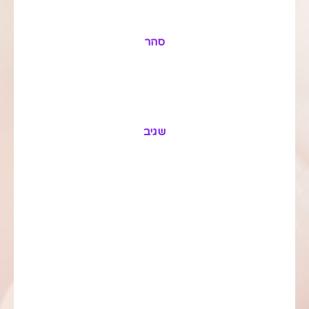
סהר
שגיב