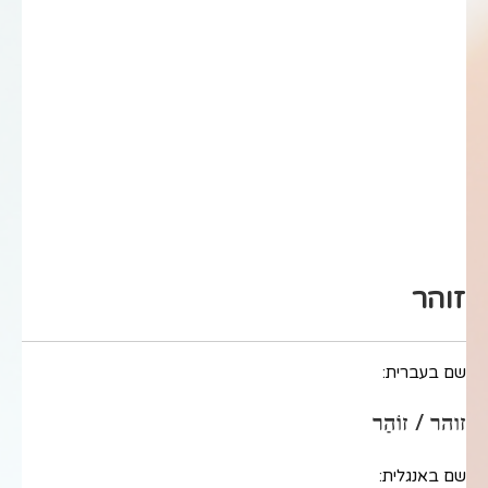
זוהר
שם בעברית:
זוהר / זוֹהַר
שם באנגלית: