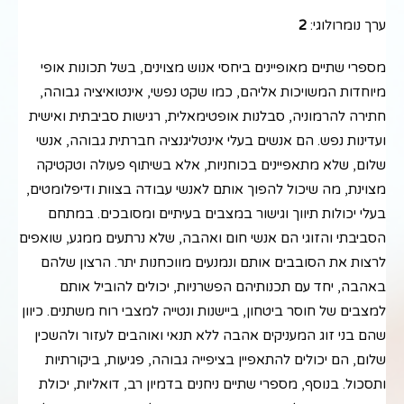
ערך נומרולוגי:
2
מספרי שתיים מאופיינים ביחסי אנוש מצוינים, בשל תכונות אופי
מיוחדות המשויכות אליהם, כמו שקט נפשי, אינטואיציה גבוהה,
חתירה להרמוניה, סבלנות אופטימאלית, רגישות סביבתית ואישית
ועדינות נפש. הם אנשים בעלי אינטליגנציה חברתית גבוהה, אנשי
שלום, שלא מתאפיינים בכוחניות, אלא בשיתוף פעולה וטקטיקה
מצוינת, מה שיכול להפוך אותם לאנשי עבודה בצוות ודיפלומטים,
בעלי יכולות תיווך וגישור במצבים בעיתיים ומסובכים. במתחם
הסביבתי והזוגי הם אנשי חום ואהבה, שלא נרתעים ממגע, שואפים
לרצות את הסובבים אותם ונמנעים מווכחנות יתר. הרצון שלהם
באהבה, יחד עם תכנותיהם הפשרניות, יכולים להוביל אותם
למצבים של חוסר ביטחון, ביישנות ונטייה למצבי רוח משתנים. כיוון
שהם בני זוג המעניקים אהבה ללא תנאי ואוהבים לעזור ולהשכין
שלום, הם יכולים להתאפיין בציפייה גבוהה, פגיעות, ביקורתיות
ותסכול. בנוסף, מספרי שתיים ניחנים בדמיון רב, דואליות, יכולת