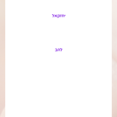
יחזקאל
להב