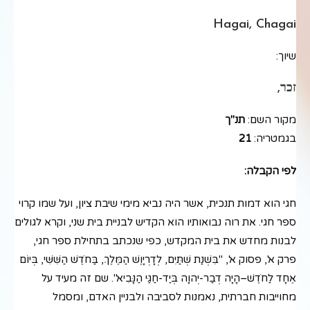
Hagai, Chagai
שיוך:
זכר,
מקור השם:
תנ"ך
בגמטריה:
21
לפי הקבלה:
חגי הוא דמות תנכית, אשר היה נביא מימי שיבת ציון, ועל שמו קרוי
ספר חגי. את רוה נבואותיו הוא הקדיש לבניית בית שני, וקרא לגולים
לבנות מחדש את בית המקדש, כפי שנכתב בתחילת ספר חגי,
פרק א', פסוק א', "בִּשְׁנַת שְׁתַּיִם, לְדָרְיָוֶשׁ הַמֶּלֶךְ, בַּחֹדֶשׁ הַשִּׁשִּׁי, בְּיוֹם
אֶחָד לַחֹדֶשׁ–הָיָה דְבַר-יְהוָה בְּיַד-חַגַּי הַנָּבִיא". שם זה מעיד על
מחוייבות חברתית, נאמנות לסביבה ולבניין האדם, ומסמל