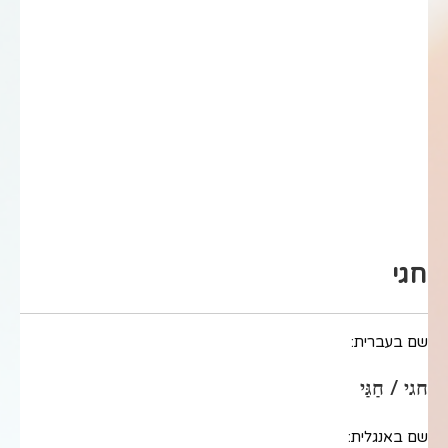
חגי
שם בעברית:
חגי / חַגַּי
שם באנגלית: