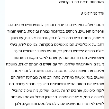
שאפתנות, יראת כבוד וקדושה.
ערך נומרולוגי:
3
מספרי שלוש מאופיינים בדינמיות וברצון לחופש וחיים טובים. הם
פרפרים חופשיים, הניחנים בכריזמה גבוהה ובולטת, בחוש הומור
מפותח, שמחת חיים רבה ויכולות תקשורתיות מצוינות, עם מגוון
רחב של אוכלוסייה. הם מאופיינים בסקרנות, צמאים לידע, בעלי
יכולת כתיבה יצירתית ודמיון רב, אנשים מאוד כישרוניים ובעלי
אינטואיציה נהדרת, מה שהופך אותם לאנשי תקשורת ואמנות
מעולים. האנרגטיות שלהם, יחד עם יושרם ואהבתם לאדם, מושכת
אליהם את תשומת הלב מהסביבה והם נחשבים לחברי אמת
ואנשים בעלי אישיות מיוחדת, נוחה ורב גונית. מבחינת זוגיות הם
אוהבים את הנאות החיים וספונטניות היא ערך מרכזי עבורם. הם
לוקחי סיכונים, אוהבים להיות עניינים וישירים, מה שיכול להוביל
לרושם ילדותי, מפוזר ולתסכול. הכישרון הגדול שלהם ואהבתם
לחיים לא תמיד מתיישבים עם עולם של מסגרות וחוקים, ולכן