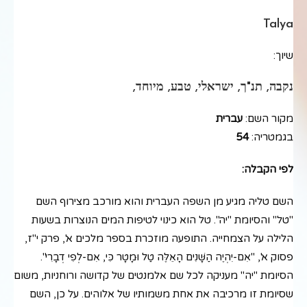
Talya
שיוך:
נקבה, תנ"ך, ישראלי, טבע, מיוחד,
מקור השם:
עברית
בגמטריה:
54
לפי הקבלה:
השם טליה מגיע מן השפה העברית והוא מורכב מצירוף השם
"טל" והסיומת "יה". טל הוא כינוי לטיפות המים הנוצרות בשעות
הלילה על הצמחייה. התופעה מוזכרת בספר מלכים א', פרק י"ז,
פסוק א', "אִם-יִהְיֶה הַשָּׁנִים הָאֵלֶּה טַל וּמָטָר כִּי, אִם-לְפִי דְבָרִי".
הסיומת "יה" מעניקה לכל שם אלמנטים של קדושה ורוחניות, משום
שסיומת זו מרכיבה את אחת משמותיו של אלוהים. על כן, השם