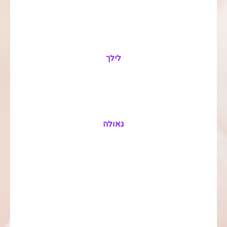
לילך
גאולה