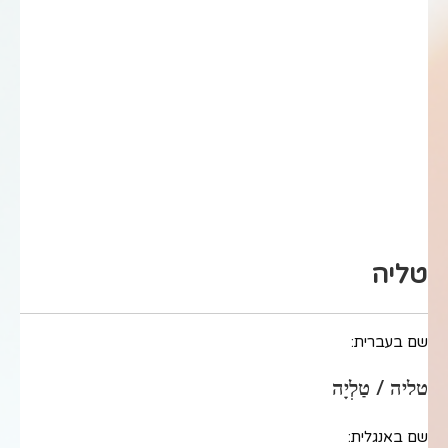
טליה
שם בעברית:
טליה / טַלְיָה
שם באנגלית: