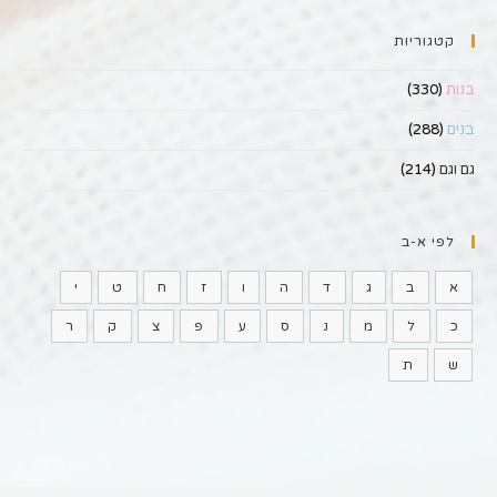
קטגוריות
בנות
(330)
בנים
(288)
גם וגם
(214)
לפי א-ב
א
ב
ג
ד
ה
ו
ז
ח
ט
י
כ
ל
מ
נ
ס
ע
פ
צ
ק
ר
ש
ת