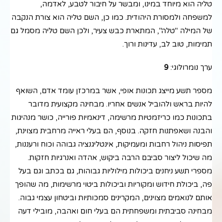
טליה הוא מיוחד במינו, ומבשר על חיבור לטבע, לאדמה,
למשפחה ולמסורת היהודית. כמו כן, השם טליה הוא צורת הנקבה
של המילה "טלה", המתארת כבש צעיר, ולכן השם טליה מסמל גם
תמימות, טוב לב, עדינות ורוך.
ערך נומרולוגי:
9
מספר תשע מייצג תכונות אופי, אשר במרכזן עומד אדם, השואף
להיות בראש ולהוביל אנשים אחריו. מבחינה מקצועית מדובר
בתכונות כמו כריזמטיות מרשימה, דינאמיות פורייה, כושר מנהיגות
והבנה ושאפתנות חזקה. בנוסף, הם בעלי ראייה מרחבית מצוינת,
תפיסות ניהול רחבות ומעמיקות, אינטליגנציה גבוהה וכוח ורעננות,
מה שיכול ליצור סביבם הרבה ביקוש, אהדה ואנרגיות חזקות.
מספרי תשע ניחנים ביכולות מילוליות גבוהות, גם בכתב וגם בעל
פה, ביכולת חידוש ומקוריות וביכולות ביטוי מרשימות, מה שהופך
אותם לנואמים מצוינים, המקרינים סמכותיות וביטחון עצמי גבוה.
מבחינה סביבתית ומשפחתית הם בעלי חום ואהבה, מובילי דעה