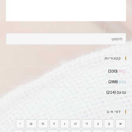
קטגוריות
בנות
(330)
בנים
(288)
גם וגם
(214)
לפי א-ב
א
ב
ג
ד
ה
ו
ז
ח
ט
י