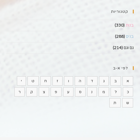
קטגוריות
בנות
(330)
בנים
(288)
גם וגם
(214)
לפי א-ב
א
ב
ג
ד
ה
ו
ז
ח
ט
י
כ
ל
מ
נ
ס
ע
פ
צ
ק
ר
ש
ת