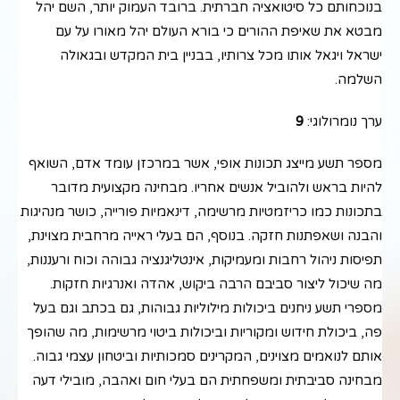
בנוכחותם כל סיטואציה חברתית. ברובד העמוק יותר, השם יהל
מבטא את שאיפת ההורים כי בורא העולם יהל מאורו על עם
ישראל ויגאל אותו מכל צרותיו, בבניין בית המקדש ובגאולה
השלמה.
ערך נומרולוגי:
9
מספר תשע מייצג תכונות אופי, אשר במרכזן עומד אדם, השואף
להיות בראש ולהוביל אנשים אחריו. מבחינה מקצועית מדובר
בתכונות כמו כריזמטיות מרשימה, דינאמיות פורייה, כושר מנהיגות
והבנה ושאפתנות חזקה. בנוסף, הם בעלי ראייה מרחבית מצוינת,
תפיסות ניהול רחבות ומעמיקות, אינטליגנציה גבוהה וכוח ורעננות,
מה שיכול ליצור סביבם הרבה ביקוש, אהדה ואנרגיות חזקות.
מספרי תשע ניחנים ביכולות מילוליות גבוהות, גם בכתב וגם בעל
פה, ביכולת חידוש ומקוריות וביכולות ביטוי מרשימות, מה שהופך
אותם לנואמים מצוינים, המקרינים סמכותיות וביטחון עצמי גבוה.
מבחינה סביבתית ומשפחתית הם בעלי חום ואהבה, מובילי דעה