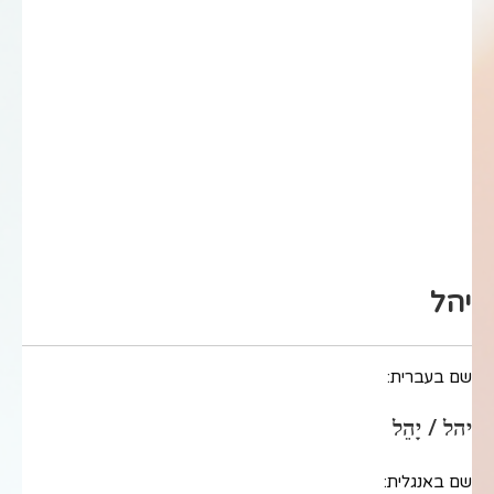
יהל
שם בעברית:
יהל / יָהֵל
שם באנגלית: