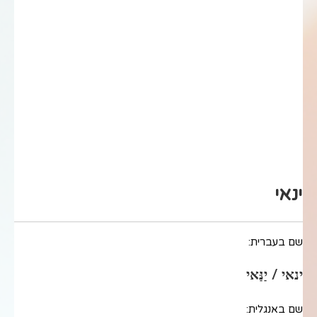
ינאי
שם בעברית:
ינאי / יַנַּאי
שם באנגלית: