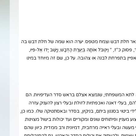
מתאר חלת דבש וצמח מטפס. יערה הוא שמה של חלת דבש בה
טְבֹּל אוֹתָהּ בְּיַעְרַת הַדְּבָשׁ; וַיָּשֶׁב יָדוֹ אֶל-פִּיו,
מתאפיין בתפרחת לבנה או צהובה. על כן, שם זה מיוחד במינו
ה לתא המשפחתי, שנמצא אצלם בראש סדר העדיפויות. הם
הם, בעלי דאגה ואכפתיות לזולת ובעלי רצון להעניק עזרה
י ביטוי בסגנון ביתם, בניקיון, בסדר ובאסתטיקה שלו. כמו כן,
ניין ופיתוחים שונים ומקוריים ועד יכולות בישול מצוינות.
 מעשה ובעלי ראייה מרחבית, דמיונית ורב ממדית. כיוון שהם
עצמית, ולהעתיק את יכולות הסדר והארגון, גם להתנהלותם