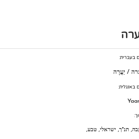
ערה
 בעברית:
רה / יַעֲרָה
 באנגלית:
Yaa
ך:
בה, תנ"ך, ישראלי, טבע,