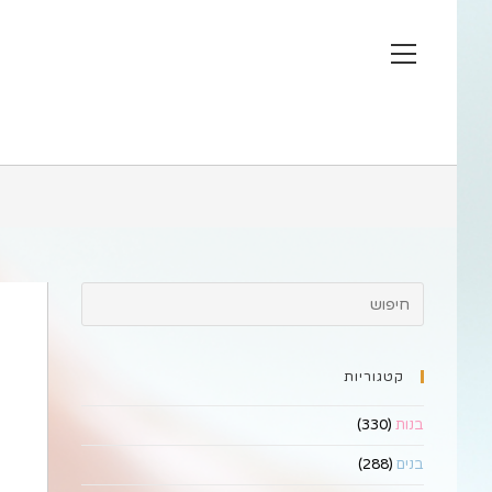
Ski
t
View
conten
website
Menu
קטגוריות
בנות
(330)
בנים
(288)