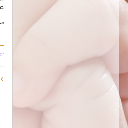
בתח
תגי
לקר
מא
יפ
נוס