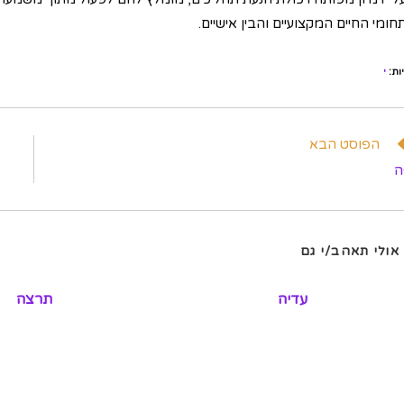
ומי החיים המקצועיים והבין אישיים.
ות
:
י
וא
הפוסט הבא
מרים
ה
פים
אולי תאהב/י גם
עדיה
תרצה