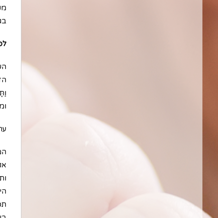
מק
בג
לפ
הש
הדב
וַת
ומ
ערך
המ
אנ
ותמ
הי
תכ
בע