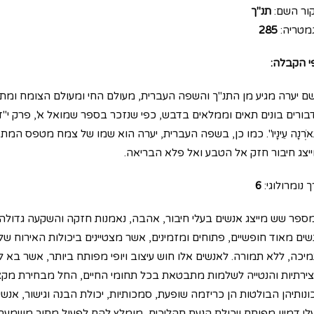
ור השם:
תנ"ך
מטריה:
285
י הקבלה:
ם יערה מגיע מן התנ"ך והשפה העברית, מעולם החי ומעולם הצומח ו
ורים בונים תאים וממלאים בדבש, כפי שנזכר בספר שמואל א', פרק י"ד, פסוק כ"ז, " וַיִּ
ָּאֹרְנָה עֵינָיו". כמו כן, בשפה העברית, יערה הוא שמו של צמח מטפס ה
ייצג חיבור חזק אל הטבע ואל פלא הבריאה.
 נומרולוגי:
6
ספר שש מייצג אנשים בעלי חיבור, אהבה, נאמנות חזקה והשקעה גדול
שים מאוד חופשיים, פתוחים ומזמינים, אשר מצטיינים ביכולות האירוח של
יכה, ללא תמורה. לאנשים אלו חוש עיצוב ויופי מפותח ביותר, אשר בא ליד
צירתיות והנטייה לשלמות מתבטאת בכל תחומי החיים, החל מבחירת מקצוע מע
ונותיהן הבולטות הן כריזמה שופעת, סמכותיות, יכולת הבנה וגישור, אנשי
לי דמיון מפותח ויכולת הנעת תהליכים, מומלץ להם לפעול מתוך משמעת 