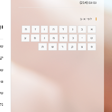
גם וגם
(214)
לפי א-ב
י
א
ב
ג
ד
ה
ו
ז
ח
ט
י
כ
ל
מ
נ
ס
ע
שם
פ
צ
ק
ר
ש
ת
יע
שם
ra
שיו
נק