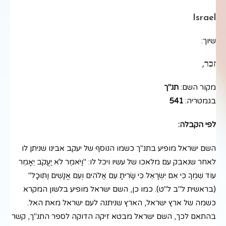
Israel
שיוך:
זכר,
מקור השם:
תנ"ך
בגמטריה:
541
לפי הקבלה:
השם ישראל מופיע בתנ"ך כשמו הנוסף של יעקב אבינו שניתן לו
לאחר שנאבק עם מלאכו של עשיו ויכל לו: "וַיֹּאמֶר לֹא יַעֲקֹב יֵאָמֵר
עוֹד שִׁמְךָ כִּי אִם יִשְׂרָאֵל כִּי שָׂרִיתָ עִם אֱלֹהִים וְעִם אֲנָשִׁים וַתּוּכָל"
(בראשית ל"ב ל"ט). כמו כן, השם ישראל מופיע בלשון המקרא
כשמה של ארץ ישראל, הארץ שניתנה לעם ישראל מאת האל.
בהתאם לכך, השם ישראל מבטא זיקה הדוקה לספר התנ"ך, קשר