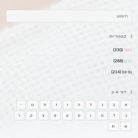
קטגוריות
בנות
(330)
בנים
(288)
גם וגם
(214)
לפי א-ב
א
ב
ג
ד
ה
ו
ז
ח
ט
י
כ
ל
מ
נ
ס
ע
פ
צ
ק
ר
ש
ת