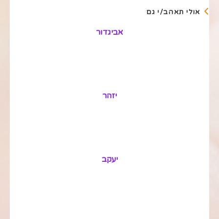
אולי תאהב/י גם
אביגדור
יזהר
יעקב