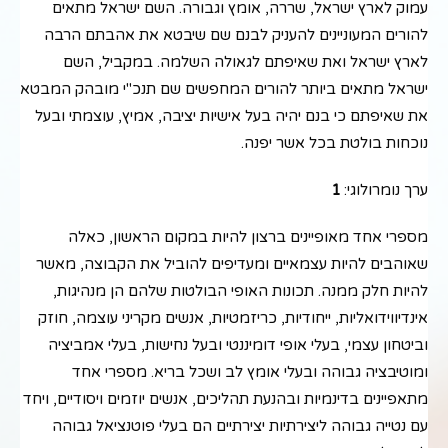
עמוק לארץ ישראל, שררה, אומץ וגבורה. השם ישראל מתאים
להורים המעוניינים להעניק לבנם שם שיבטא את אהבתם הרבה
לארץ ישראל ואת שאיפתם לגאולה השלמה. במקביל, השם
ישראל מתאים ביותר להורים המחפשים שם תנכ"י מובהק המבטא
את שאיפתם כי בנם יהיה בעל אישיות יציבה, אמיץ, עוצמתי ובעל
נוכחות בולטת בכל אשר יפנה.
ערך נומרולוגי:
1
מספרי אחד מאופיינים ברצון להיות במקום הראשון, כאלה
שאוהבים להיות עצמאיים ומעדיפים להוביל את הקבוצה, מאשר
להיות חלק ממנה. תכונות האופי הבולטות שלהם הן מנהיגות,
אינדיווידואליות, ייחודיות, כריזמטיות, אנשים מקריני עוצמה, חוזק
וביטחון עצמי, בעלי אופי דומיננטי ובעל נחישות, בעלי אמביציה
ומוטיבציה גבוהה ובעלי אומץ לב ושכל בריא. מספרי אחד
מתאפיינים בדינמיות ובהנעת תהליכים, אנשים יוזמים ויסודיים, ויחד
עם נטייה גבוהה ליצירתיות יצירתיים הם בעלי פוטנציאל גבוהה