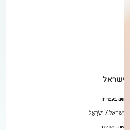
ישראל
שם בעברית:
ישראל / יִשְׂרָאֵל
שם באנגלית: