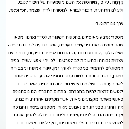
קֵדְמָה". על כן, מיוחסות אל השם משמעויות של חיבור לטבע
ולעולם הרוחניות, חיבור לבורא, למסורת ולדת, עוצמה, יופי ופאר.
ערך נומרולוגי:
4
מספרי ארבע מאופיינים בתכונות הקשורות לסדר וארגון ומכאן,
שהם אנשים מאוד פרקטיים ומעשיים, אשר זקוקים למסגרת יציבה
ויעילה ולקרקע תומכת וחזקה. הם מתאפיינים בדייקנות, במשמעת
עצמית גבוהה ובתשומת לב לפרטים, ולכן יהיו אנשי עשייה ובנייה,
המסוגלים להתמיד במסגרת לאורך זמן. יושר, אמינות ומצב רוח
מאוזן, שהם תכונות בולטות עבור מספרי ארבע, הופכים אותם
לאנשי עבודה מושלמים ואנשי משפחה מופתיים, אשר יגרמו
לאנשים לרצות להיות בחברתם. בתחום החברתי הם מסתמנים
כאנשי מפתח מקצועיים מאוד, אשר מקרינים אחריות, חוכמה,
איזון והגיון. כבני זוג הם נאמנים מאוד ומספקים ביטחון ותמיכה,
אך נטייתם הגבוה לפרפקציוניזם וליסודיות, יכולה להפוך אותם
לשתלטנים, בררנים ובעלי דאגנות יתר, ואף לעורר אצלם חוסר