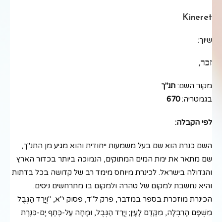
Kineret
שיוך:
זכר,
מקור השם:
תנ"ך
בגמטריה:
670
לפי הקבלה:
השם כנרת הוא שם בעל משמעות ייחודית והוא מגיע מן התנ"ך,
שם מתאר את ימת המים המתוקים, הנמוכה ביותר בכדור הארץ
והגדולה בישראל. לכינרת מיוחס מימד רב של קדושה בכל בדתות
והיא נחשבת למקום של טהרה ולמקום בו מתרחשים ניסים.
הכינרת מוזכרת בספר במדבר, פרק ל"ד, פסוק י"א, "וְיָרַד הַגְּבֻל
מִשְּׁפָם הָרִבְלָה, מִקֶּדֶם לָעָיִן; וְיָרַד הַגְּבֻל, וּמָחָה עַל-כֶּתֶף יָם-כִּנֶּרֶת