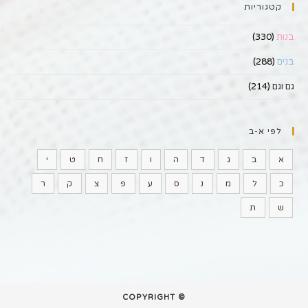
קטגוריות
בנות
(330)
בנים
(288)
גם וגם
(214)
לפי א-ב
א
ב
ג
ד
ה
ו
ז
ח
ט
י
כ
ל
מ
נ
ס
ע
פ
צ
ק
ר
ש
ת
© COPYRIGHT