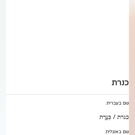
כנרת
שם בעברית:
כנרת / כִּנֶּרֶת
שם באנגלית: