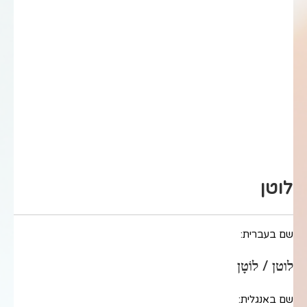
לוטן
שם בעברית:
לוטן / לוֹטָן
שם באנגלית: