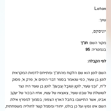
Lotan
שיוך:
יוניסקס,
מקור השם:
תנ"ך
בגמטריה:
95
לפי הקבלה:
השם לוטן הוא שם הלקוח מהתנ"ך ומתייחס לדמות המקראית
לוטן בן שעיר, כפי שנאמר בספר דברי הימים א', פרק א', פסוק
ל"ח, "וּבְנֵי שֵׂעִיר, לוֹטָן וְשׁוֹבָל וְצִבְעוֹן". לוטן בן שעיר היה נצר
לשושלת של שבט שעיר, צאצאיו של עשיו, אחיו הבכור של יעקב
אבינו, אשר התיישבו בחבל הארץ הצפוני, בסמוך למפרץ אילת.
השם אינו נפוץ ועל כן בולט, ייחודי ומסמל קשר לחולייה משפחתית,