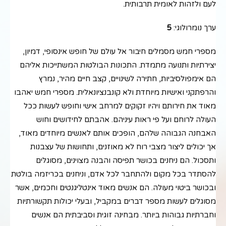
לעם ולזהות לאומית תרבותית.
ערך נומרולוגי:
5
מספרי חמש מסמלים חיבור אל עולם של חופש אינסופי, דמיון,
יצירתיות ותנועה מתמדת. התכונות הבולטות המשתייכות אליהם
הם אימפולסיביות, חתירה לשינויים, קצב חיים מהיר, נמרץ
והרפתקני ואישיות מיוחדת ולא קונבנציונאלית. מספרי חמש יאהבו
מאוד את חירותם ויהיו זקוקים למרחב אישי וחופש לעשות ככל
העולה לרוחם ועל פי ראות עיניהם. אהבתם לחידושים וחוש
האבחנה הגבוהה שלהם, הופכים אותם לאנשים מיוחדים מאוד,
אך יכולים ליצור מצבי רוח לא מאוזנים, ותחושות של עצבנות
ותסכול. הם ניחנים בכושר תפיסה והבנה מצוינים, מסוגלים
להסתדר בכל מקום ולהתחבר לכל אדם, וניחנים בכריזמה בולטת
ובכושר ביטוי מעולה. הם אנשים מאוד אינטליגנטים וחכמים, אשר
מסוגלים לעשות מספר דברים במקביל, ובעלי יכולות תקשורתיות
וחברתיות גבוהות ביותר. מבחינה זוגית וסביבתית הם אנשים