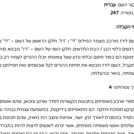
ור השם:
עברית
מטריה:
247
י הקבלה:
ם לירז מורכב מצמד המילים "לי" ו "רז". חלקו הראשון של השם – "לי"
רגשים כלפי הבן / הבת החדשים. חלקו השני של השם – "רז" מבטא סוד ו
ינוקת הם כסוד חתום ובלתי נודע שעל צפונותיו יוכלו ההורים לעמוד רק בע
קביל, השם לירז מבטא את תחינת ההורים לקל שבשמים ואת תפילתם כי 
מחה, באור ובהצלחה.
 נומרולוגי:
4
פרי ארבע מאופיינים בתכונות הקשורות לסדר וארגון ומכאן, שהם אנשים 
קרקע תומכת וחזקה. הם מתאפיינים בדייקנות, במשמעת עצמית גבוהה ובתש
תמיד במסגרת לאורך זמן. יושר, אמינות ומצב רוח מאוזן, שהם תכונות 
שלמים ואנשי משפחה מופתיים, אשר יגרמו לאנשים לרצות להיות בחבר
וד, אשר מקרינים אחריות, חוכמה, איזון והגיון. כבני זוג הם נאמנים מאו