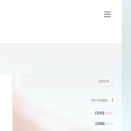
Ski
t
View
conten
website
Menu
קטגוריות
בנות
(330)
בנים
(288)