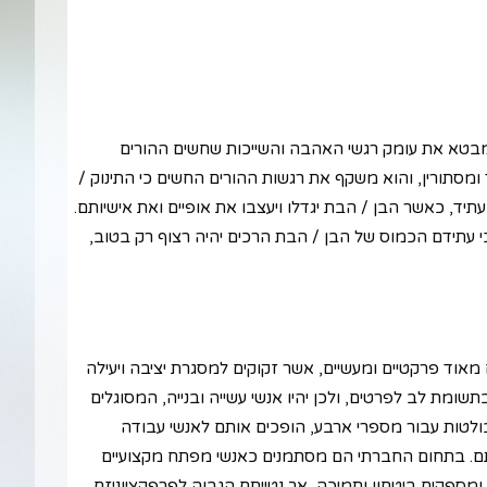
 מבטא את עומק רגשי האהבה והשייכות שחשים ההורים
מסתורין, והוא משקף את רגשות ההורים החשים כי התינוק /
תיד, כאשר הבן / הבת יגדלו ויעצבו את אופיים ואת אישיותם.
עתידם הכמוס של הבן / הבת הרכים יהיה רצוף רק בטוב,
מאוד פרקטיים ומעשיים, אשר זקוקים למסגרת יציבה ויעילה
ומת לב לפרטים, ולכן יהיו אנשי עשייה ובנייה, המסוגלים
בולטות עבור מספרי ארבע, הופכים אותם לאנשי עבודה
תם. בתחום החברתי הם מסתמנים כאנשי מפתח מקצועיים
ד ומספקים ביטחון ותמיכה, אך נטייתם הגבוה לפרפקציוניזם