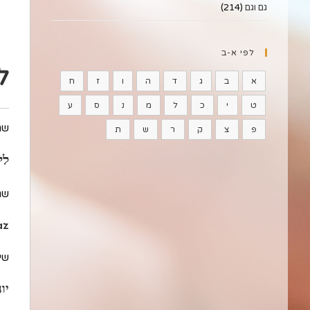
גם וגם
(214)
לפי א-ב
ל
א
ב
ג
ד
ה
ו
ז
ח
ט
י
כ
ל
מ
נ
ס
ע
שם
פ
צ
ק
ר
ש
ת
ליר
שם
az
שיו
יו