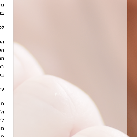
מק
בג
לפ
הש
הנ
הת
במ
בש
ערך
מס
ול
לה
מו
מא