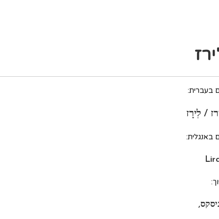
ירז
 בעברית:
ז / לִירָז
 באנגלית:
Lir
ך:
ניסקס,