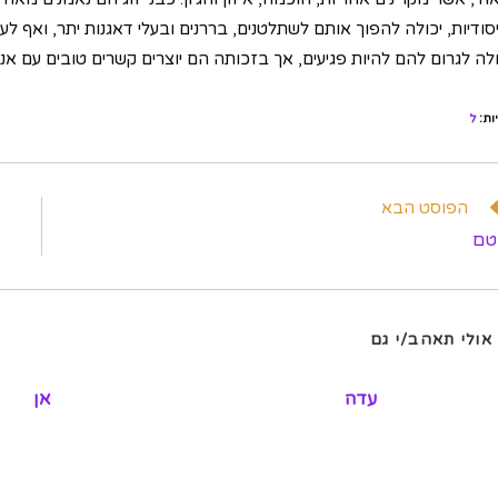
יסודיות, יכולה להפוך אותם לשתלטנים, בררנים ובעלי דאגנות יתר, ואף ל
ולה לגרום להם להיות פגיעים, אך בזכותה הם יוצרים קשרים טובים עם אנ
ות
:
ל
וא
הפוסט הבא
מרים
טם
פים
אולי תאהב/י גם
עדה
אן