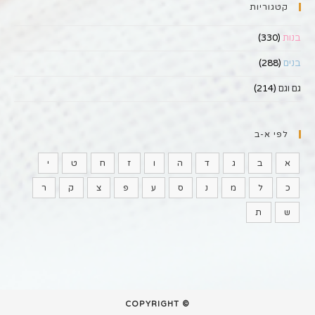
קטגוריות
בנות
(330)
בנים
(288)
גם וגם
(214)
לפי א-ב
א
ב
ג
ד
ה
ו
ז
ח
ט
י
כ
ל
מ
נ
ס
ע
פ
צ
ק
ר
ש
ת
© COPYRIGHT