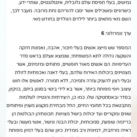
גמישים, בעלי תפיסת עולם גלובלית, אינטלגנטיים, שוחרי ידע,
כישרוניים ומשכילים אשר יסבו להוריהם נחת מרובה. מעבר לכך,
השם מאי מתאים ביותר לילדים הנולדים בחודש מאי.
ערך נומרולוגי:
6
המספר שש מייצג אנשים בעלי חיבור, אהבה, נאמנות חזקה
והשקעה גדולה לתא המשפחתי, שנמצא אצלם בראש סדר
העדיפויות. הם אנשים מאוד חופשיים, פתוחים ומזמינים, אשר
מצטיינים ביכולות האירוח שלהם, בעלי דאגה ואכפתיות לזולת
ובעלי רצון להעניק עזרה ותמיכה, ללא תמורה. לאנשים אלו חוש
עיצוב ויופי מפותח ביותר, אשר בא לידי ביטוי בסגנון ביתם, בניקיון,
בסדר ובאסתטיקה שלו. כמו כן, היצירתיות והנטייה לשלמות
מתבטאת בכל תחומי החיים, החל מבחירת מקצוע מעניין ופיתוחים
שונים ומקוריים ועד יכולות בישול מצוינות. תכונותיהן הבולטות הן
כריזמה שופעת, סמכותיות, יכולת הבנה וגישור, אנשי מעשה ובעלי
ראייה מרחבית, דמיונית ורב ממדית. כיוון שהם בעלי דמיון מפותח