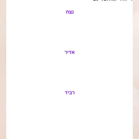
נצח
אדיר
רביד