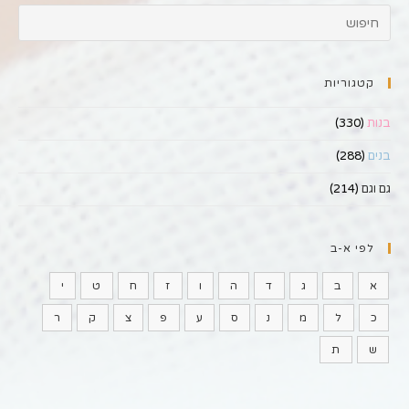
קטגוריות
בנות
(330)
בנים
(288)
גם וגם
(214)
לפי א-ב
א
ב
ג
ד
ה
ו
ז
ח
ט
י
כ
ל
מ
נ
ס
ע
פ
צ
ק
ר
ש
ת