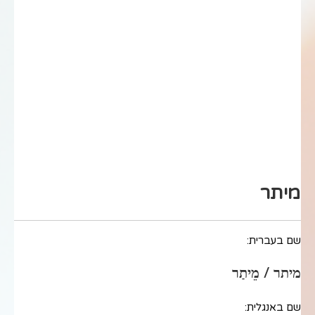
מיתר
שם בעברית:
מיתר / מֵיתַר
שם באנגלית: