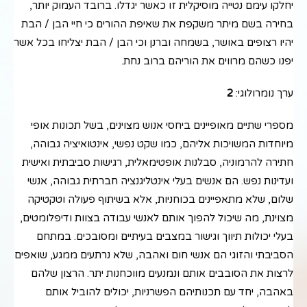
יחלקו עימם נטייה מוסיקלית זו כאשר יגדלו. ברובד העמוק יותר,
בחירה בשם מיתר משקפת את שאיפת ההורים כי חיי הבן / הבת
יהיו רצופים באושר, בשמחה וברנן וכי הבן / הבת יצליחו בכל אשר
יפנו כשהם מרווים את הוריהם ברוב נחת.
ערך נומרולוגי:
2
מספרי שתיים מאופיינים ביחסי אנוש מצוינים, בשל תכונות אופי
מיוחדות המשויכות אליהם, כמו שקט נפשי, אינטואיציה גבוהה,
חתירה להרמוניה, סבלנות אופטימאלית, רגישות סביבתית ואישית
ועדינות נפש. הם אנשים בעלי אינטליגנציה חברתית גבוהה, אנשי
שלום, שלא מתאפיינים בכוחניות, אלא בשיתוף פעולה וטקטיקה
מצוינת, מה שיכול להפוך אותם לאנשי עבודה בצוות ודיפלומטים,
בעלי יכולות תיווך וגישור במצבים בעיתיים ומסובכים. במתחם
הסביבתי והזוגי הם אנשי חום ואהבה, שלא נרתעים ממגע, שואפים
לרצות את הסובבים אותם ונמנעים מווכחנות יתר. הרצון שלהם
באהבה, יחד עם תכנותיהם הפשרניות, יכולים להוביל אותם