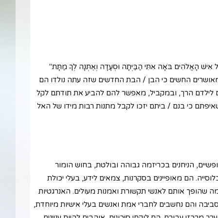
ֱלֹהִים בֹּאָה אִתִּי הַבַּיְתָה וּסְעָדָה וְאֶתְּנָה לְךָ מַתָּת"
מאושרים החשים כי הבן / הבת החדשים שזה עתה נולדו הם
 לילדם הרך, ובמקביל, מאפשר להם להביע את תודתם לקל
פתם כי בנם / ביתם יזכו לקבל מתנות רבות מידו של האל
ופשיים, הניחנים בכריזמה גבוהה ובולטת, בחוש הומור
וסייה. הם מאופיינים בסקרנות, צמאים לידע, בעלי יכולת
, מה שהופך אותם לאנשי תקשורת ואמנות מעולים. האנרגטיות
בה והם נחשבים לחברי אמת ואנשים בעלי אישיות מיוחדת,
רך מרכזי עבורם. הם לוקחי סיכונים, אוהבים להיות עניינים