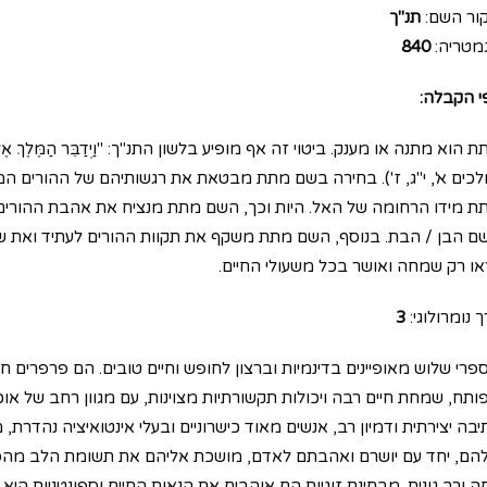
ור השם:
תנ"ך
מטריה:
840
י הקבלה:
 הוא מתנה או מענק. ביטוי זה אף מופיע בלשון התנ"ך: "וַיְדַבֵּר הַמֶּלֶךְ אֶל אִישׁ הָא
לכים א', י"ג, ז'). בחירה בשם מתת מבטאת את רגשותיהם של ההורים ה
ת מידו הרחומה של האל. היות וכך, השם מתת מנציח את אהבת ההורים
ם הבן / הבת. בנוסף, השם מתת משקף את תקוות ההורים לעתיד ואת שאי
ראו רק שמחה ואושר בכל משעולי החיים.
 נומרולוגי:
3
פרי שלוש מאופיינים בדינמיות וברצון לחופש וחיים טובים. הם פרפרים ח
ותח, שמחת חיים רבה ויכולות תקשורתיות מצוינות, עם מגוון רחב של אוכל
יבה יצירתית ודמיון רב, אנשים מאוד כישרוניים ובעלי אינטואיציה נהדרת
הם, יחד עם יושרם ואהבתם לאדם, מושכת אליהם את תשומת הלב מהסבי
ה ורב גונית. מבחינת זוגיות הם אוהבים את הנאות החיים וספונטניות היא ע