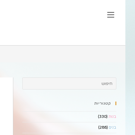
Ski
t
View
conten
website
Menu
קטגוריות
בנות
(330)
בנים
(288)