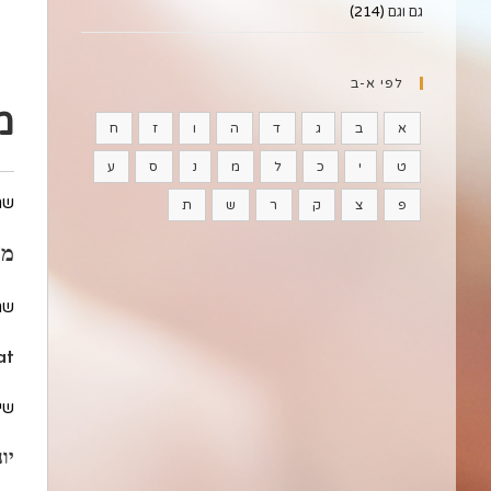
גם וגם
(214)
לפי א-ב
מ
א
ב
ג
ד
ה
ו
ז
ח
ט
י
כ
ל
מ
נ
ס
ע
שם
פ
צ
ק
ר
ש
ת
מת
שם
at
שיו
יו