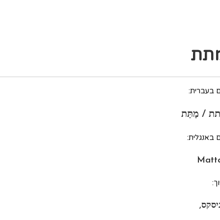
תת
 בעברית:
ת / מַתַּת
 באנגלית:
Matt
ך:
ניסקס,