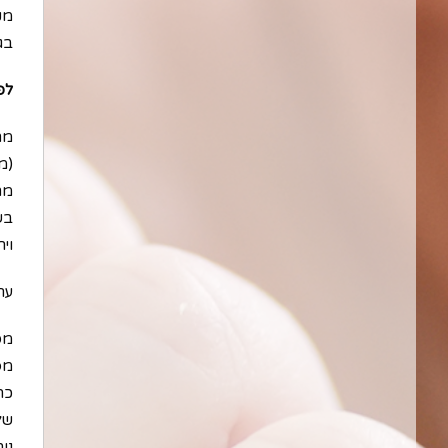
מק
בג
לפ
מתת
(מ
מת
בש
וי
ערך
מס
מפ
כת
של
נוח