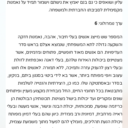
עליון ושואפים כי גם בנם יאמץ את גישתם וישמור תמיד על נאמנות
מקסימלית לסביבתו החברתית ולמשפחה.
ערך נומרולוגי:
6
המספר שש מייצג אנשים בעלי חיבור, אהבה, נאמנות חזקה
והשקעה גדולה לתא המשפחתי, שנמצא אצלם בראש סדר
העדיפויות. הם אנשים מאוד חופשיים, פתוחים ומזמינים, אשר
מצטיינים ביכולות האירוח שלהם, בעלי דאגה ואכפתיות לזולת
ובעלי רצון להעניק עזרה ותמיכה, ללא תמורה. לאנשים אלו חוש
עיצוב ויופי מפותח ביותר, אשר בא לידי ביטוי בסגנון ביתם, בניקיון,
בסדר ובאסתטיקה שלו. כמו כן, היצירתיות והנטייה לשלמות
מתבטאת בכל תחומי החיים, החל מבחירת מקצוע מעניין ופיתוחים
שונים ומקוריים ועד יכולות בישול מצוינות. תכונותיהן הבולטות הן
כריזמה שופעת, סמכותיות, יכולת הבנה וגישור, אנשי מעשה ובעלי
ראייה מרחבית, דמיונית ורב ממדית. כיוון שהם בעלי דמיון מפותח
ויכולת הנעת תהליכים, מומלץ להם לפעול מתוך משמעת עצמית,