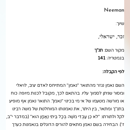
Neeman
שיוך:
זכר, ישראלי,
מקור השם:
תנ"ך
בגמטריה:
141
לפי הקבלה:
השם נאמן נגזר מהתואר "נאמן" המתייחס לאדם יציב, לויאלי
ומסור שניתן לסמוך עליו. בהתאם לכך, מקובל לכנות מיופה כוח
או מורשה מטעמו של אי מי בכינוי "נאמן". התואר נאמן אף מופיע
בתנ"ך ומתאר, בין היתר, את נאמנותו המוחלטת של משה רבינו
לקל ולתורתו: "לֹא כֵן עַבְדִּי מֹשֶׁה בְּכָל בֵּיתִי נֶאֱמָן הוּא" (במדבר י"ב,
ז'). הבחירה בשם נאמן מתאים להורים הדוגלים בנאמנות כערך