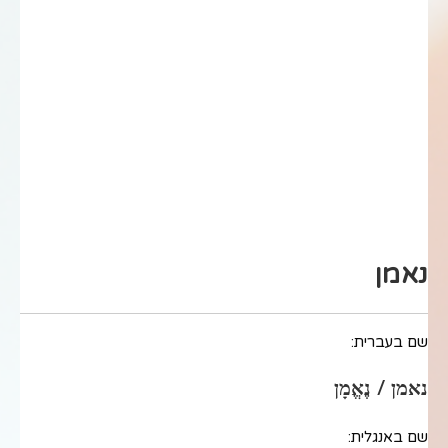
נאמן
שם בעברית:
נאמן / נֶאֱמָן
שם באנגלית: