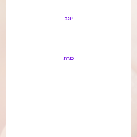
יוגב
כנרת