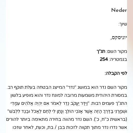
Neder
שיוך:
יוניסקס,
מקור השם:
תנ"ך
בגמטריה:
254
לפי הקבלה:
מקור השם נדר הוא במושג "נדר" המייצג הבטחה בעלת תוקף רב.
במסורת היהודית משמעות מרובה למונח נדר והוא מופיע בלשון
התנ"ך פעמים רבות. "וַיִּדַּר יַעֲקֹב נֶדֶר לֵאמֹר אִם יִהְיֶה אֱלֹהִים עִמָּדִי
וּשְׁמָרַנִי בַּדֶּרֶךְ הַזֶּה אֲשֶׁר אָנֹכִי הוֹלֵךְ וְנָתַן לִי לֶחֶם לֶאֱכֹל וּבֶגֶד לִלְבֹּשׁ"
(בראשית כ"ח, כ'). השם נדר מהווה בחירה מתאימה ביותר להורים
אשר נדרו נדר מתוך תקווה לזכות בבן / בת, וכעת, לאחר שזכו