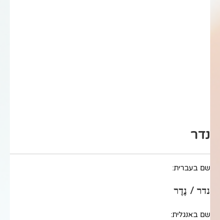
נדר
שם בעברית:
נדר / נֶדֶר
שם באנגלית: