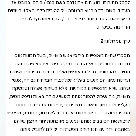
לקבל מתנה זו, מנציחים את נדרם בשם בנם / ביתם. במבט אל
העתיד, השם נדר מבטא הבטחה של ההורים כלפי האל שבשמים
כי יעשו את הטוב ביותר לגידול הבן / הבת אותם קיבלו מידו
הרחומה כפיקדון.
ערך נומרולוגי:
2
מספרי שתיים מאופיינים ביחסי אנוש מצוינים, בשל תכונות אופי
מיוחדות המשויכות אליהם, כמו שקט נפשי, אינטואיציה גבוהה,
חתירה להרמוניה, סבלנות אופטימאלית, רגישות סביבתית ואישית
ועדינות נפש. הם אנשים בעלי אינטליגנציה חברתית גבוהה, אנשי
שלום, שלא מתאפיינים בכוחניות, אלא בשיתוף פעולה וטקטיקה
מצוינת, מה שיכול להפוך אותם לאנשי עבודה בצוות ודיפלומטים,
בעלי יכולות תיווך וגישור במצבים בעיתיים ומסובכים. במתחם
הסביבתי והזוגי הם אנשי חום ואהבה, שלא נרתעים ממגע, שואפים
לרצות את הסובבים אותם ונמנעים מווכחנות יתר. הרצון שלהם
באהבה, יחד עם תכנותיהם הפשרניות, יכולים להוביל אותם