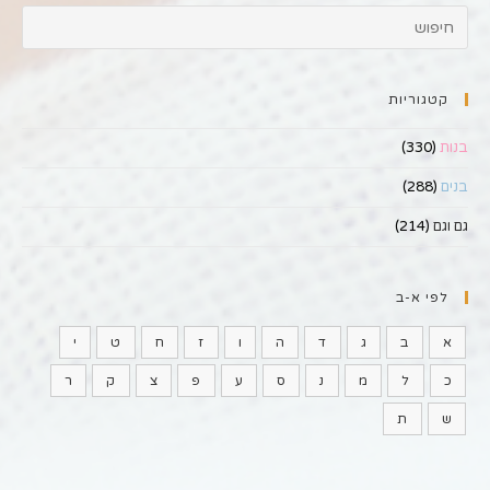
קטגוריות
בנות
(330)
בנים
(288)
גם וגם
(214)
לפי א-ב
א
ב
ג
ד
ה
ו
ז
ח
ט
י
כ
ל
מ
נ
ס
ע
פ
צ
ק
ר
ש
ת