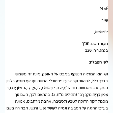
Nof
שיוך:
יוניסקס,
מקור השם:
תנ"ך
בגמטריה:
136
לפי הקבלה:
נוף הוא המראה הנשקף במבט אל האופק. מונח זה משמש,
בדרך כלל, לתיאור נוף טבעי ופסטורלי. המונח נוף אף מופיע בלשון
המקרא במשמעות דומה: "יְפֵה נוֹף מְשׂוֹשׂ כָּל הָאָרֶץ הַר צִיּוֹן יַרְכְּתֵי
צָפוֹן קִרְיַת מֶלֶךְ רָב" (תהילים מ"ח, ג)'. בהתאם לכך, השם נוף
מסמל זיקה הדוקה לטבע ולסביבה, אהבת מרחבים, אמונה
בערכי ההגנה על הסביבה ונטייה לעושר נפשי ורגשי. הבחירה בשם