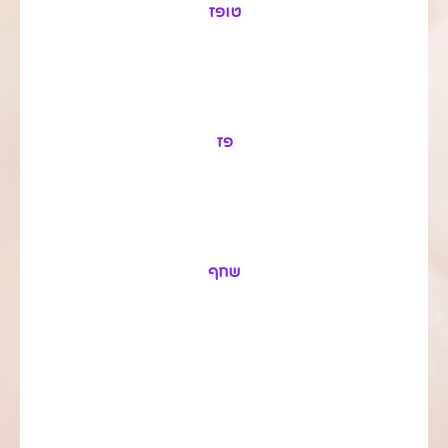
טופז
פז
שחף