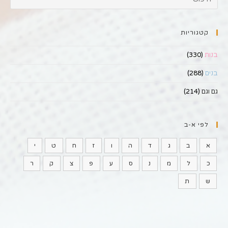
קטגוריות
בנות
(330)
בנים
(288)
גם וגם
(214)
לפי א-ב
א
ב
ג
ד
ה
ו
ז
ח
ט
י
כ
ל
מ
נ
ס
ע
פ
צ
ק
ר
ש
ת