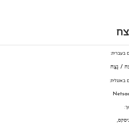
צח
 בעברית:
ח / נֵצַח
 באנגלית:
Netsa
ך:
ניסקס,