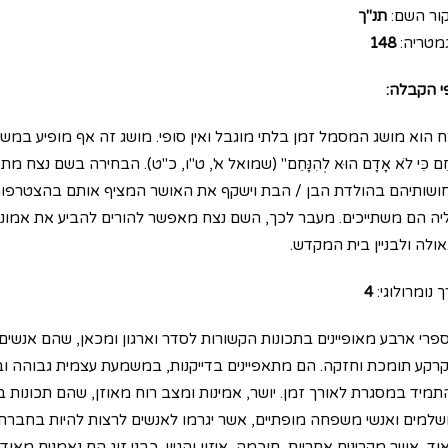
ור השם:
תנ"ך
מטריה:
148
י הקבלה:
 הוא מושג המסמל זמן בלתי מוגבל ואין סופי. מושג זה אף מופיע במשמעות דומה
ָּחֵם כִּי לֹא אָדָם הוּא לְהִנָּחֵם" (שמואל א', ט"ו, כ"ט). הבחירה בשם
ושותיהם בהולדת הבן / הבת וישקף את האושר המציף אותם בהצטרפות
יה הם משתייכים. מעבר לכך, השם נצח מאפשר להורים להביע את אמונת
אולה ולבניין בית המקדש.
 נומרולוגי:
4
פרי ארבע מאופיינים בתכונות הקשורות לסדר וארגון ומכאן, שהם אנשים 
קרקע תומכת וחזקה. הם מתאפיינים בדייקנות, במשמעת עצמית גבוהה ובתש
תמיד במסגרת לאורך זמן. יושר, אמינות ומצב רוח מאוזן, שהם תכונות 
שלמים ואנשי משפחה מופתיים, אשר יגרמו לאנשים לרצות להיות בחבר
וד, אשר מקרינים אחריות, חוכמה, איזון והגיון. כבני זוג הם נאמנים מאו