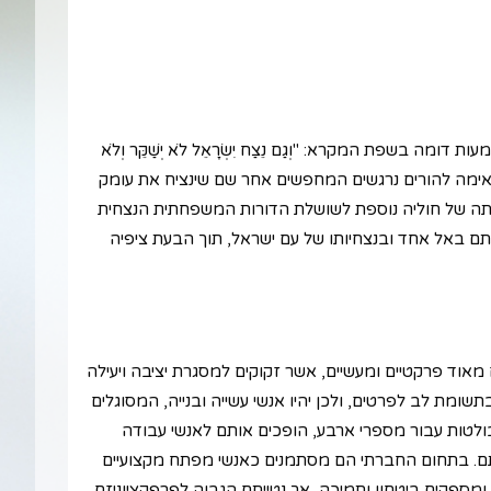
 בשפת המקרא: "וְגַם נֵצַח יִשְׂרָאֵל לֹא יְשַׁקֵּר וְלֹא
 נצח מתאימה להורים נרגשים המחפשים אחר שם שינציח את עומק
ה של חוליה נוספת לשושלת הדורות המשפחתית הנצחית
ם באל אחד ובנצחיותו של עם ישראל, תוך הבעת ציפיה
מאוד פרקטיים ומעשיים, אשר זקוקים למסגרת יציבה ויעילה
ומת לב לפרטים, ולכן יהיו אנשי עשייה ובנייה, המסוגלים
בולטות עבור מספרי ארבע, הופכים אותם לאנשי עבודה
תם. בתחום החברתי הם מסתמנים כאנשי מפתח מקצועיים
ד ומספקים ביטחון ותמיכה, אך נטייתם הגבוה לפרפקציוניזם