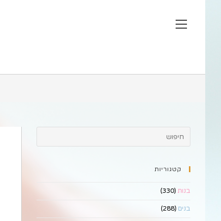
Ski
t
View
conten
website
Menu
קטגוריות
בנות
(330)
בנים
(288)