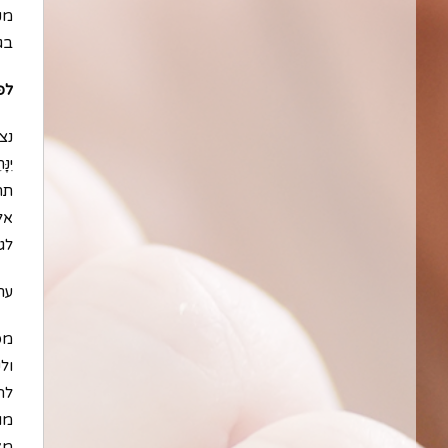
מק
בג
לפ
נצח
יִנ
תח
אל
לג
ערך
מס
ול
לה
מו
מא