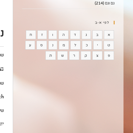
גם וגם
(214)
לפי א-ב
נ
א
ב
ג
ד
ה
ו
ז
ח
ט
י
כ
ל
מ
נ
ס
ע
שם
פ
צ
ק
ר
ש
ת
נצ
שם
ch
שיו
יו