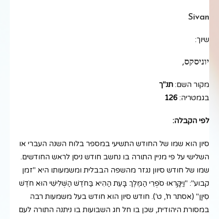
Sivan
שיוך:
יוניסקס,
מקור השם:
תנ"ך
בגמטריה:
126
לפי הקבלה:
סיון הוא שמו של החודש התשיעי במספר בלוח השנה העברי או
השלישי על פי מניין התורה בו נחשב חודש ניסן לראש החודשים.
שמו של חודש סיוון נגזר מהשפה הבבלית ומשמעותו היא "זמן
קבוע": "וַיִּקָּרְאוּ סֹפְרֵי הַמֶּלֶךְ בָּעֵת הַהִיא בַּחֹדֶשׁ הַשְּׁלִישִׁי הוּא חֹדֶשׁ
סִיוָן" (אסתר ח', ט'). חודש סיון הוא חודש בעל משמעות רבה
במסורת היהודית, שכן בו חל חג השבועות בו ניתנה התורה לעם