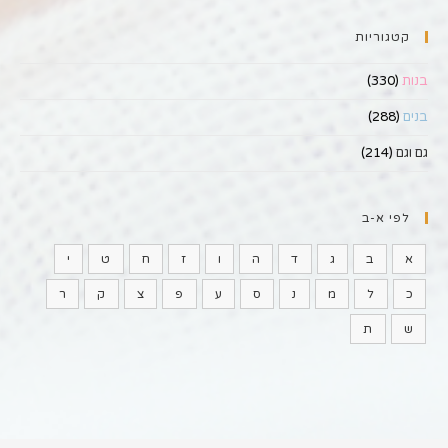
קטגוריות
בנות
(330)
בנים
(288)
גם וגם
(214)
לפי א-ב
א
ב
ג
ד
ה
ו
ז
ח
ט
י
כ
ל
מ
נ
ס
ע
פ
צ
ק
ר
ש
ת