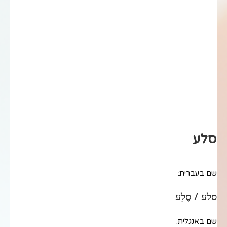
סלע
שם בעברית:
סלע / סֶלַע
שם באנגלית: