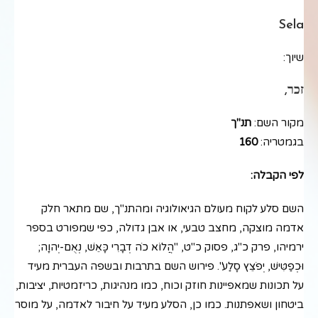
Sela
שיוך:
זכר,
מקור השם:
תנ"ך
בגמטריה:
160
לפי הקבלה:
השם סלע לקוח מעולם הגיאולוגיה ומהתנ"ך, שם מתאר חלק
אדמה מוצקה, מחצב טבעי, או אבן גדולה, כפי שמפורט בספר
ירמיהו, פרק כ"ג, פסוק כ"ט, "הֲלוֹא כֹה דְבָרִי כָּאֵשׁ, נְאֻם-יְהוָה;
וּכְפַטִּישׁ, יְפֹצֵץ סָלַע". פירוש השם בתרבות ובשפה העברית מעיד
על תכונות שמאפיינות חוזק וכוח, כמו מנהיגות, כריזמטיות, יציבות,
ביטחון ושאפתנות. כמו כן, הסלע מעיד על חיבור לאדמה, על מוסר