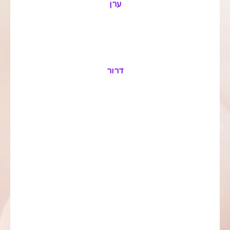
ערן
דרור