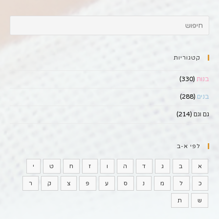
קטגוריות
בנות
(330)
בנים
(288)
גם וגם
(214)
לפי א-ב
א
ב
ג
ד
ה
ו
ז
ח
ט
י
כ
ל
מ
נ
ס
ע
פ
צ
ק
ר
ש
ת