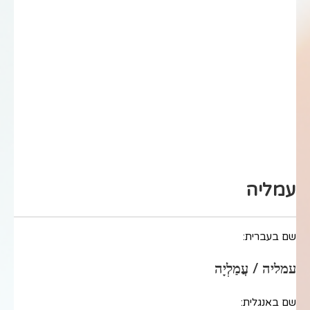
עמליה
שם בעברית:
עמליה / עֲמַלְיָה
שם באנגלית: