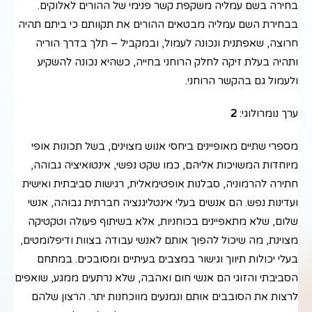
בחירה בשם עמליה משקפת קשר פנימי של ההורים לאלוקים.
בבחירת השם עמליה מבטאים ההורים את תקוותם כי ביתם תהיה
חרוצה, שאפתנית ונכונה לעמול, ובמקביל – תלך בדרך הוריה
ותהיה בעלת זיקה לחלק הרוחני בחייה, כשהיא נכונה להשקיע
ולעמול גם בהקשר הרוחני.
ערך נומרולוגי:
2
מספרי שתיים מאופיינים ביחסי אנוש מצוינים, בשל תכונות אופי
מיוחדות המשויכות אליהם, כמו שקט נפשי, אינטואיציה גבוהה,
חתירה להרמוניה, סבלנות אופטימאלית, רגישות סביבתית ואישית
ועדינות נפש. הם אנשים בעלי אינטליגנציה חברתית גבוהה, אנשי
שלום, שלא מתאפיינים בכוחניות, אלא בשיתוף פעולה וטקטיקה
מצוינת, מה שיכול להפוך אותם לאנשי עבודה בצוות ודיפלומטים,
בעלי יכולות תיווך וגישור במצבים בעיתיים ומסובכים. במתחם
הסביבתי והזוגי הם אנשי חום ואהבה, שלא נרתעים ממגע, שואפים
לרצות את הסובבים אותם ונמנעים מווכחנות יתר. הרצון שלהם