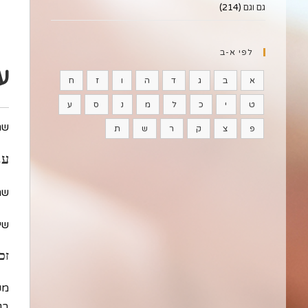
גם וגם
(214)
לפי א-ב
ע
א
ב
ג
ד
ה
ו
ז
ח
ט
י
כ
ל
מ
נ
ס
ע
שם
פ
צ
ק
ר
ש
ת
ענ
שם
שיו
זכ
מק
בג