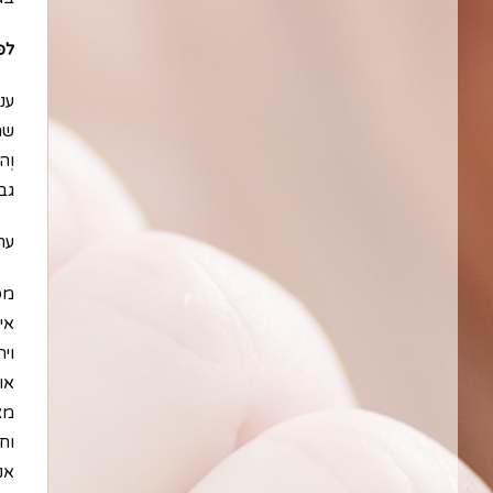
לפ
ענ
שהי
וְה
גבו
ערך
מס
אי
וי
או
מצ
וח
אנש