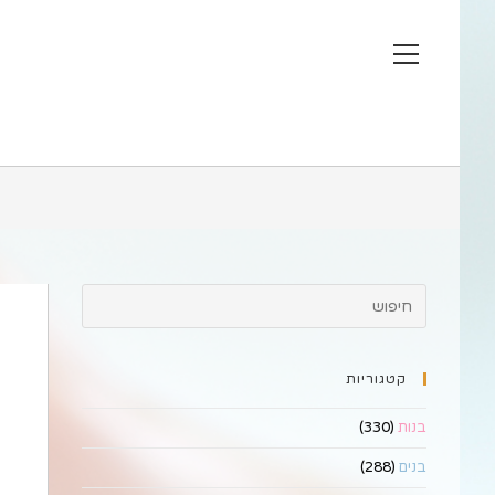
Ski
t
View
conten
website
Menu
קטגוריות
בנות
(330)
בנים
(288)