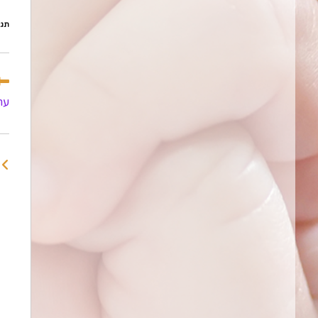
תגי
לקר
מא
ער
נוס