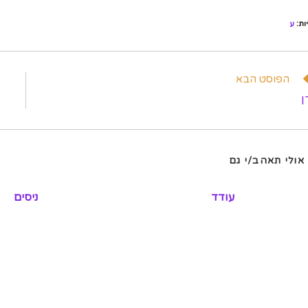
ות
:
ע
וא
הפוסט הבא
מרים
ן
פים
אולי תאהב/י גם
עודד
ניסים