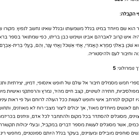
י הקבלה:
ר הוא שם מיוחד במינו בגלל משמעותו ובגלל שאינו נחשב לנפוץ. מקורו
ה איש קרוב לאברהם אבינו ושימש כבן בריתו, כפי שמתואר בספר בראשית, פרק י"ד, פס
וּא שֹׁכֵן בְּאֵלֹנֵי מַמְרֵא הָאֱמֹרִי, אֲחִי אֶשְׁכֹּל וַאֲחִי עָנֵר, וְהֵם, בַּעֲל
ה וחיבור לעם ולהיסטוריה.
 נומרולוגי:
5
פרי חמש מסמלים חיבור אל עולם של חופש אינסופי, דמיון, יצירתיות ו
מפולסיביות, חתירה לשינויים, קצב חיים מהיר, נמרץ והרפתקני ואישיות מ
היו זקוקים למרחב אישי וחופש לעשות ככל העולה לרוחם ועל פי ראות ע
תם לאנשים מיוחדים מאוד, אך יכולים ליצור מצבי רוח לא מאוזנים, ותחו
וינים, מסוגלים להסתדר בכל מקום ולהתחבר לכל אדם, וניחנים בכריזמה 
כמים, אשר מסוגלים לעשות מספר דברים במקביל, ובעלי יכולות תקשורתיו
ים סוחפים מובילים ומעניינים, בעיקר בגלל היותם ספונטניים, מחפשי ריגו