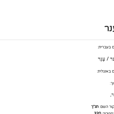
נר
 בעברית:
ר / עָנֵר
 באנגלית:
ך:
ר,
ור השם:
תנ"ך
מטריה:
320