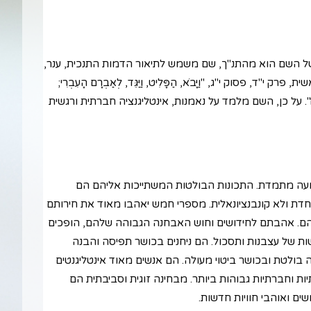
 של השם הוא מהתנ"ך, שם משמש לתיאור הדמות התנכית, ענר,
וק י"ג, "וַיָּבֹא, הַפָּלִיט, וַיַּגֵּד, לְאַבְרָם הָעִבְרִי;
ֵי בְרִית-אַבְרָם". על כן, השם מלמד על נאמנות, אינטליגנציה חברתית ורגשית
תנועה מתמדת. התכונות הבולטות המשתייכות אליהם הם
יוחדת ולא קונבנציונאלית. מספרי חמש יאהבו מאוד את חירותם
יניהם. אהבתם לחידושים וחוש האבחנה הגבוהה שלהם, הופכים
שות של עצבנות ותסכול. הם ניחנים בכושר תפיסה והבנה
בולטת ובכושר ביטוי מעולה. הם אנשים מאוד אינטליגנטים
ת וחברתיות גבוהות ביותר. מבחינה זוגית וסביבתית הם
שים ואוהבי חוויות חדשות.