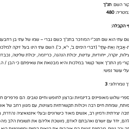
ור השם:
תנ"ך
מטריה:
480
י הקבלה:
 עתי הוא שם תנכ"י המוזכר בתנ"ך כשם גברי – שמו של עתי בן רחבעם ומעכה, "וְאַ
-אֲבִיָּה וְאֶת-עַתַּי" (דברי הימים ב', י"א, כ'). השם עתי הינו בעל זיקה 
ילות, יוקרה, ייחודיות, עדינות, יכולת הנהגה, כריזמה, יכולת שליטה, 
ורי מן התנ"ך אשר קשור במלכות והיא מבטאת את שאיפתם כי הבן / הבת י
לי עושר נפשי.
 נומרולוגי:
3
פרי שלוש מאופיינים בדינמיות וברצון לחופש וחיים טובים. הם פרפרים ח
ותח, שמחת חיים רבה ויכולות תקשורתיות מצוינות, עם מגוון רחב של אוכל
יבה יצירתית ודמיון רב, אנשים מאוד כישרוניים ובעלי אינטואיציה נהדרת
הם, יחד עם יושרם ואהבתם לאדם, מושכת אליהם את תשומת הלב מהסבי
ה ורב גונית. מבחינת זוגיות הם אוהבים את הנאות החיים וספונטניות היא ע