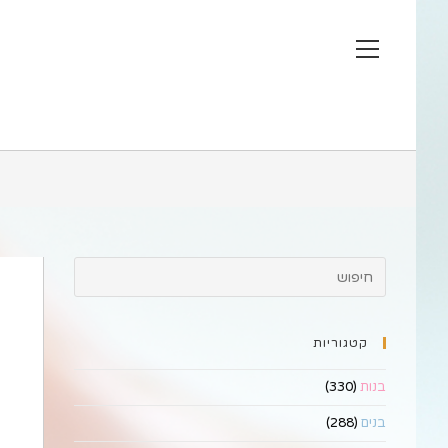
Ski
t
View
conten
website
Menu
קטגוריות
בנות
(330)
בנים
(288)