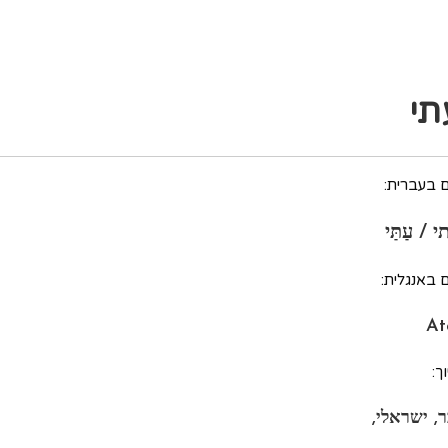
תי
 בעברית:
 / עַתַּי
 באנגלית:
At
ך:
ר, ישראלי,