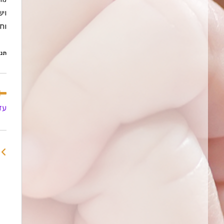
וי
וח
תגי
לקר
מא
עד
נוס