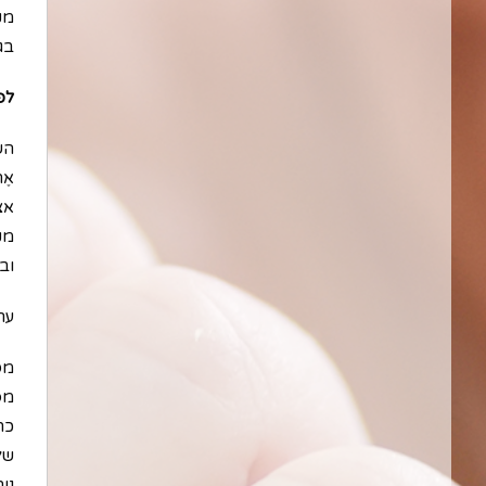
מק
בג
לפ
השם
אֶת
אצ
מק
ובע
ערך
מס
מפ
כת
של
נוח