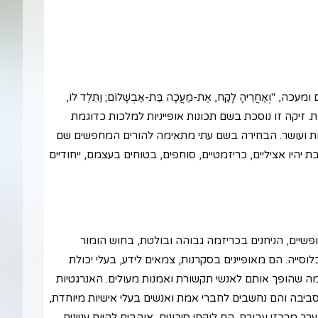
חֲרֶיהָ לָקַח, אֶת-מַעֲכָה בַּת-אַבְשָׁלוֹם; וַתֵּלֶד לוֹ,
למלכות. זיקה זו נוסכת בשם תכונות אופייניות למלכות כדוגמת
נכבדות ועושר. הבחירה בשם עתי מתאימה להורים המחפשים שם
היו אציליים, כריזמטיים, סוחפים, בטוחים בעצמם, ייחודיים
ופשיים, הניחנים בכריזמה גבוהה ובולטת, בחוש הומור
וסייה. הם מאופיינים בסקרנות, צמאים לידע, בעלי יכולת
, מה שהופך אותם לאנשי תקשורת ואמנות מעולים. האנרגטיות
בה והם נחשבים לחברי אמת ואנשים בעלי אישיות מיוחדת,
רך מרכזי עבורם. הם לוקחי סיכונים, אוהבים להיות עניינים