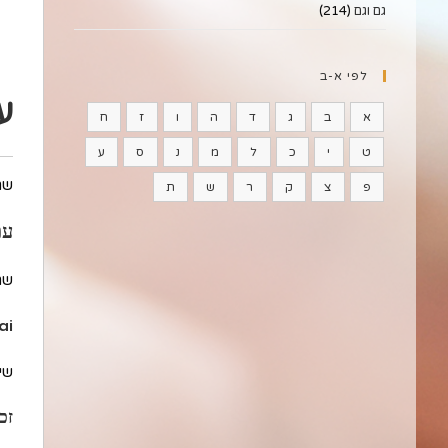
גם וגם
(214)
לפי א-ב
ע
א
ב
ג
ד
ה
ו
ז
ח
ט
י
כ
ל
מ
נ
ס
ע
שם
פ
צ
ק
ר
ש
ת
עתי
שם
ai
שיו
זכ