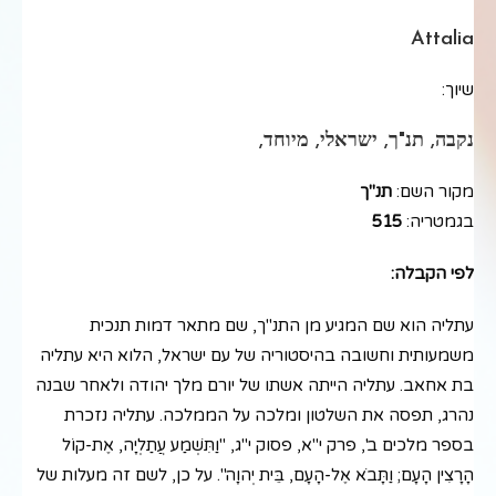
Attalia
שיוך:
נקבה, תנ"ך, ישראלי, מיוחד,
מקור השם:
תנ"ך
בגמטריה:
515
לפי הקבלה:
עתליה הוא שם המגיע מן התנ"ך, שם מתאר דמות תנכית
משמעותית וחשובה בהיסטוריה של עם ישראל, הלוא היא עתליה
בת אחאב. עתליה הייתה אשתו של יורם מלך יהודה ולאחר שבנה
נהרג, תפסה את השלטון ומלכה על הממלכה. עתליה נזכרת
בספר מלכים ב', פרק י"א, פסוק י"ג, "וַתִּשְׁמַע עֲתַלְיָה, אֶת-קוֹל
הָרָצִין הָעָם; וַתָּבֹא אֶל-הָעָם, בֵּית יְהוָה". על כן, לשם זה מעלות של