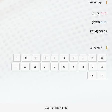
קטגוריות
בנות
(330)
בנים
(288)
גם וגם
(214)
לפי א-ב
א
ב
ג
ד
ה
ו
ז
ח
ט
י
כ
ל
מ
נ
ס
ע
פ
צ
ק
ר
ש
ת
© COPYRIGHT