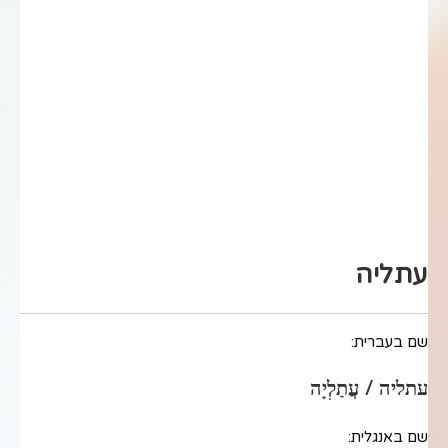
עתליה
שם בעברית:
עתליה / עֲתַלְיָה
שם באנגלית: