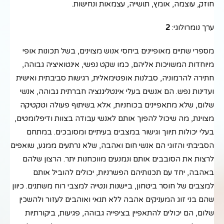
חוזק, עוצמה, אומץ, תושייה, עצמאות ונחישות.
ערך נומרולוגי:
2
מספרי שתיים מאופיינים ביחסי אנוש מצוינים, בשל תכונות אופי
מיוחדות המשויכות אליהם, כמו שקט נפשי, אינטואיציה גבוהה,
חתירה להרמוניה, סבלנות אופטימאלית, רגישות סביבתית ואישית
ועדינות נפש. הם אנשים בעלי אינטליגנציה חברתית גבוהה, אנשי
שלום, שלא מתאפיינים בכוחניות, אלא בשיתוף פעולה וטקטיקה
מצוינת, מה שיכול להפוך אותם לאנשי עבודה בצוות ודיפלומטים,
בעלי יכולות תיווך וגישור במצבים בעיתיים ומסובכים. במתחם
הסביבתי והזוגי הם אנשי חום ואהבה, שלא נרתעים ממגע, שואפים
לרצות את הסובבים אותם ונמנעים מווכחנות יתר. הרצון שלהם
באהבה, יחד עם תכנותיהם הפשרניות, יכולים להוביל אותם
למצבים של חוסר ביטחון, ביישנות ונטייה למצבי רוח משתנים. כיוון
שהם בני זוג המעניקים אהבה ללא תנאי ואוהבים לעזור ולהשכין
שלום, הם יכולים להתאפיין בציפייה גבוהה, פגיעות, ביקורתיות