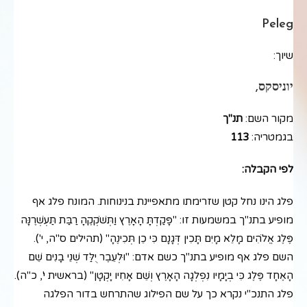
Peleg
שיוך:
יוניסקס,
מקור השם:
תנ"ך
בגמטריה:
113
לפי הקבלה:
פלג הינו נחל קטן שזרימתו מתאפיינת בנינוחות. המונח פלג אף
מופיע בתנ"ך במשמעות זו: "פָּקַדְתָּ הָאָרֶץ וַתְּשֹׁקְקֶהָ רַבַּת תַּעְשְׁרֶנָּה
פֶּלֶג אֱלֹהִים מָלֵא מָיִם תָּכִין דְּגָנָם כִּי כֵן תְּכִינֶהָ" (תהילים ס"ה, י').
השם פלג אף מופיע בתנ"ך כשם אדם: "וּלְעֵבֶר יֻלַּד שְׁנֵי בָנִים שֵׁם
הָאֶחָד פֶּלֶג כִּי בְיָמָיו נִפְלְגָה הָאָרֶץ וְשֵׁם אָחִיו יָקְטָן" (בראשית י', כ"ה).
פלג התנכ"י נקרא כך על שם הפילוג שהתרחש בדור הפלגה