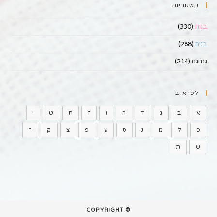
קטגוריות
בנות
(330)
בנים
(288)
גם וגם
(214)
לפי א-ב
א
ב
ג
ד
ה
ו
ז
ח
ט
י
כ
ל
מ
נ
ס
ע
פ
צ
ק
ר
ש
ת
© COPYRIGHT