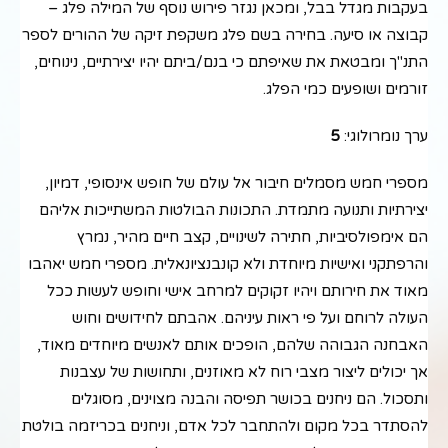
בעקבות מגדל בבל, ומכאן נגזר פירוש נוסף של המילה פלג –
קבוצה או סיעה. בחירה בשם פלג משקפת זיקה של ההורים לספר
התנ"ך ומבטאת את שאיפתם כי בנם/ביתם יהיו יצירתיים, נינוחים,
זורמים ושופעים כמי הפלג.
ערך נומרולוגי:
5
מספרי חמש מסמלים חיבור אל עולם של חופש אינסופי, דמיון,
יצירתיות ותנועה מתמדת. התכונות הבולטות המשתייכות אליהם
הם אימפולסיביות, חתירה לשינויים, קצב חיים מהיר, נמרץ
והרפתקני ואישיות מיוחדת ולא קונבנציונאלית. מספרי חמש יאהבו
מאוד את חירותם ויהיו זקוקים למרחב אישי וחופש לעשות ככל
העולה לרוחם ועל פי ראות עיניהם. אהבתם לחידושים וחוש
האבחנה הגבוהה שלהם, הופכים אותם לאנשים מיוחדים מאוד,
אך יכולים ליצור מצבי רוח לא מאוזנים, ותחושות של עצבנות
ותסכול. הם ניחנים בכושר תפיסה והבנה מצוינים, מסוגלים
להסתדר בכל מקום ולהתחבר לכל אדם, וניחנים בכריזמה בולטת