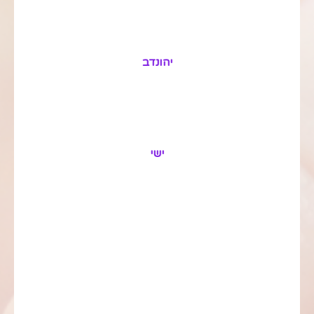
יהונדב
ישי