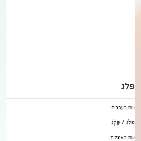
פלג
שם בעברית:
פלג / פֶּלֶג
שם באנגלית: