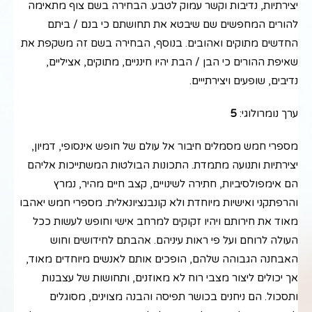
יצירתיות, נדיבות וקשר עמוק לטבע. הבחירה בשם צוף מתאימה
להורים המחפשים שם שיבטא את תחושתם כי בנם / ביתם
החדשים מתוקים ואהובים. בנוסף, הבחירה בשם זה משקפת את
שאיפת ההורים כי הבן / הבת יהיו חינניים, מתוקים, אציליים,
נדיבים, שופעים ויצירתייים.
ערך נומרולוגי:
5
מספרי חמש מסמלים חיבור אל עולם של חופש אינסופי, דמיון,
יצירתיות ותנועה מתמדת. התכונות הבולטות המשתייכות אליהם
הם אימפולסיביות, חתירה לשינויים, קצב חיים מהיר, נמרץ
והרפתקני ואישיות מיוחדת ולא קונבנציונאלית. מספרי חמש יאהבו
מאוד את חירותם ויהיו זקוקים למרחב אישי וחופש לעשות ככל
העולה לרוחם ועל פי ראות עיניהם. אהבתם לחידושים וחוש
האבחנה הגבוהה שלהם, הופכים אותם לאנשים מיוחדים מאוד,
אך יכולים ליצור מצבי רוח לא מאוזנים, ותחושות של עצבנות
ותסכול. הם ניחנים בכושר תפיסה והבנה מצוינים, מסוגלים