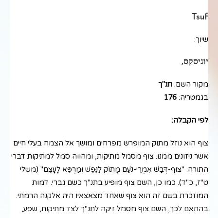
Tsuf
שיוך:
יוניסקס,
מקור השם:
תנ"ך
בגמטריה:
176
לפי הקבלה:
צוף הוא נוזל מתוק המופרש מפרחים ומושך אל הצמח בעלי חיים
אשר ניזונים ממנו. צוף מסמל מתיקות, ומהווה סמל למתיקות דברי
התורה: "צוּף-דְּבַשׁ אִמְרֵי-נֹעַם מָתוֹק לַנֶּפֶשׁ וּמַרְפֵּא לָעָצֶם" (משלי
ט"ז, כ"ד). כמו כן, השם צוף מופיע בתנ"ך כשם גברי. דמות
המוזכרת בשם זה הוא צוף שאחד מצאצאיו היה אלקנה הרמתי.
בהתאם לכך, השם צוף מסמל זיקה לתנ"ך לצד מתיקות, שפע,