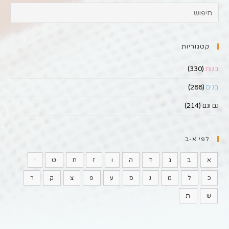
קטגוריות
בנות
(330)
בנים
(288)
גם וגם
(214)
לפי א-ב
א
ב
ג
ד
ה
ו
ז
ח
ט
י
כ
ל
מ
נ
ס
ע
פ
צ
ק
ר
ש
ת