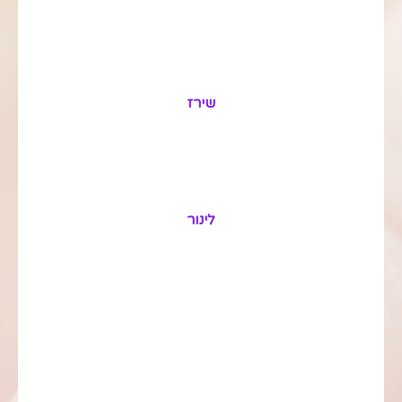
שירז
לינור