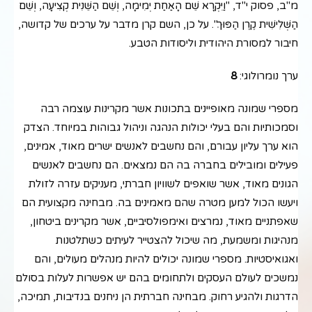
מ"ב, פסוק י"ד, "וַיִּקְרָא שֵׁם הָאַחַת יְמִימָה, וְשֵׁם הַשֵּׁנִית קְצִיעָה, וְשֵׁם
הַשְּׁלִישִׁית קֶרֶן הַפּוּךְ". על כן, השם קרן מדבר על ערכים של קדושה,
חיבור למסורת היהודית וליסודות הטבע.
ערך נומרולוגי:
8
מספרי שמונה מאופיינים בתכונות אשר מקרינות עוצמה רבה
וסמכותיות והם בעלי יכולות הנהגה וניהול גבוהות במיוחד. הצדק
הוא ערך עליון עבורם, והם נחשבים לאנשים ישרים מאוד, אמינים,
פעילים ומובילים בחברה בה הם נמצאים. הם נחשבים לאנשים
הגונים מאוד, אשר שואפים לשוויון חברתי, מעניקים עזרה לזולת
ויעשו הכול למען מטרה שהם מאמינים בה. מבחינה מקצועית הם
שאפתניים מאוד, נמרצים ואימפולסיביים, אשר מקרינים ביטחון,
מנהיגות ומשמעת, מה שיכול להצטייר לעיתים כשתלטנות
ואגואיסטיות. מספרי שמונה יכולים להיות מנהלים מעולים, והם
נמשכים לעולם העסקים ולתחומים בהם יש אפשרות לעלות בסולם
הדרגות ולהגיע רחוק. מבחינה חברתית הן ניחנים בנדיבות, תמיכה,