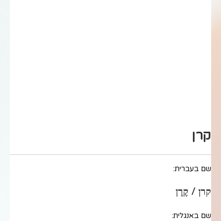
קרן
שם בעברית:
קרן / קֶרֶן
שם באנגלית: