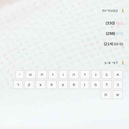
קטגוריות
בנות
(330)
בנים
(288)
גם וגם
(214)
לפי א-ב
א
ב
ג
ד
ה
ו
ז
ח
ט
י
כ
ל
מ
נ
ס
ע
פ
צ
ק
ר
ש
ת