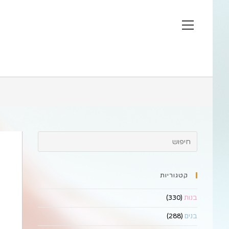
Ski
t
View
conten
website
Menu
קטגוריות
בנות
(330)
בנים
(288)