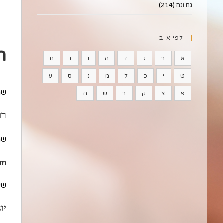
גם וגם
(214)
לפי א-ב
ר
א
ב
ג
ד
ה
ו
ז
ח
ט
י
כ
ל
מ
נ
ס
ע
שם
פ
צ
ק
ר
ש
ת
רו
שם
em
שיו
יו