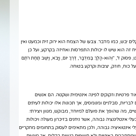
ם יבש, כמו מדבר. צבעו של הצמח הוא ירוק זית וכמעט ואין
 זה הוא שיש לו יכולות התפרסות ואחיזה בקרקע, ועל כן
הָלַךְ בַּמִּדְבָּר, דֶּרֶךְ יוֹם, וַיָּבֹא, וַיֵּשֶׁב תַּחַת רֹתֶם
ל כוח, חוזק, יציבות וקרקע בטוחה.
וד פרטיות וזקוקים לפינה אינטימית ושקטה. הם אנשים
בריות, סבלניים ומנומסים, אך תכונות אלו יכולות לעיתים
ים, מה שהופך את פועלם למיוחד, מבוקש, מגוון ויצירתי.
י אינטליגנציה גבוהה, אשר ניחנים בזיכרון מעולה ויכולות
עלי אינטואיציה גבוהה, ולכן מתאימים לעסוק בתחומים מחקריים
 שמתחברים באיטיות ולא חושפים רגשות בקלות, אך מונעים