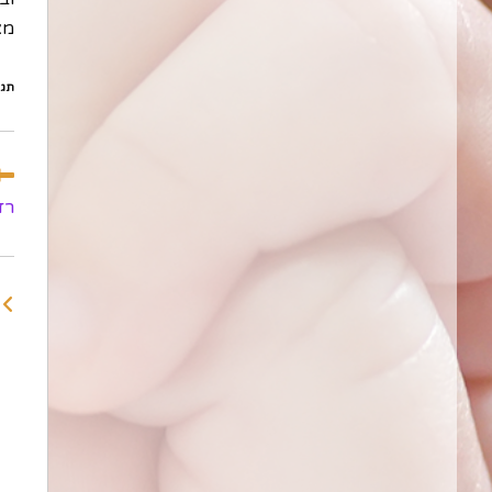
מא
תגי
לקר
מא
רז
נוס