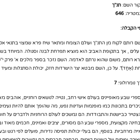
ור השם:
תנ"ך
מטריה:
646
י הקבלה:
ם רותם לקוח מן התנ"ך ועולם הצומח ומתאר שיח פרא שמצוי בתנאי אקלי
 עלים , אך בתקופת האביב הוא מוציא תפרחת לבנה וסגולה. המיוחד בשיח
א רותם, משום שהוא נרתם לאדמה. השם נזכר בספר מלכים א' פרק י"ט, פסוק ד', "וְהוּא-
ת (אֶחָד)". על כן, השם מבטא יצר הישרדות חזק, יכולת הסתגלות ומעיד ע
 נומרולוגי:
7
פרי שבע מאופיינים בעולם אישי רחב, נטייה לנושאים רוחניים, אוהבים מא
יכרים בתכונות כמו מופנמות ועדינות נפש, מה שהופך אותם להיות נעימים ל
צטייר כביישנות והתבודדות. הם נמשכים לעולם הרוחניות ולדברים על חושי
חינה מקצועית, מספרי שבע הם מסורים, יציבים ואמינים, חכמים מאוד ובעל
ייה מרחביות. בנוסף, הם בעלי יכולות תפיסה נדירות, פועלים לפי רגש וב
יצירה ופיתוח של רעיונות קיימים. מבחינה חברתית הם נחשבים לטיפוסים