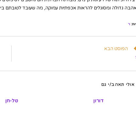
הבה גדולה ומסוגלים להראות אכפתיות עמוקה, מה שעובד לטובתם ביצי
ות
:
ר
וא
הפוסט הבא
מרים
פים
אולי תאהב/י גם
דורון
טל-חן