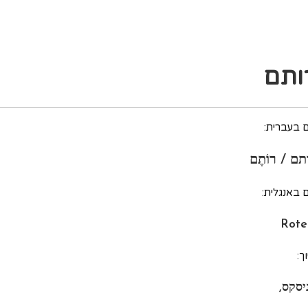
ותם
 בעברית:
תם / רוֹתֶם
 באנגלית:
Rot
ך:
ניסקס,