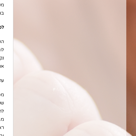
מק
בג
לפ
הש
לו
נקר
אח
ערך
מס
שנ
לה
מב
רא
וב